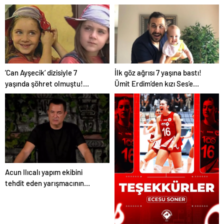
hızıyla devam ediyor!
’Can Ayşecik’ dizisiyle 7
İlk göz ağrısı 7 yaşına bastı!
yaşında şöhret olmuştu!
Ümit Erdim’den kızı Ses’e
Ecem Kanun şimdi 33 yaşında
duygusal kutlama! “Son
evli bir genç kadın…
nefesime kadar seninleyim”
Acun Ilıcalı yapım ekibini
tehdit eden yarışmacının
ailesini açıkladı