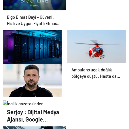
Bigo Elmas Bayi – Güvenli,
Hızlı ve Uygun Fiyatlı Elmas
Satın Almanın Yeni Adresi
Ambulans uçak dağlık
Datahost İle Güvenilir
bölgeye düştü: Hasta da
Sunucu Hizmetleri
doktor da öldü
İngiliz gazetesinden
Zelenski yorumu: “Siyasi
Serjoy : Dijital Medya
poker mi, Rus ruleti mi?”
Ajansı, Google
Reklam Ajansı, SEO