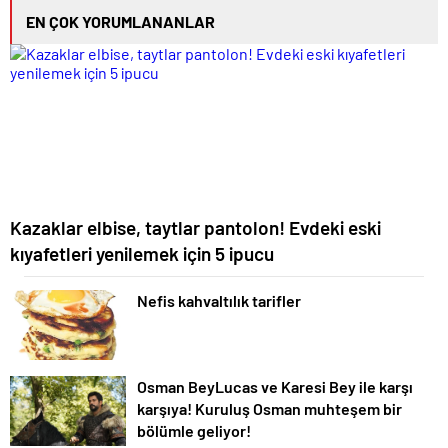
EN ÇOK YORUMLANANLAR
Kazaklar elbise, taytlar pantolon! Evdeki eski
kıyafetleri yenilemek için 5 ipucu
Nefis kahvaltılık tarifler
Osman BeyLucas ve Karesi Bey ile karşı
karşıya! Kuruluş Osman muhteşem bir
bölümle geliyor!