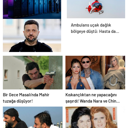
Ambulans uçak dağlık
Datahost İle Güvenilir
bölgeye düştü: Hasta da
Sunucu Hizmetleri
doktor da öldü
İngiliz gazetesinden
Zelenski yorumu: “Siyasi
poker mi, Rus ruleti mi?”
Bir Gece Masalı’nda Mahir
Kıskançlıktan ne yapacağını
tuzağa düşüyor!
şaşırdı! Wanda Nara ve China
Suarez arasında not krizi
patlak verdi!