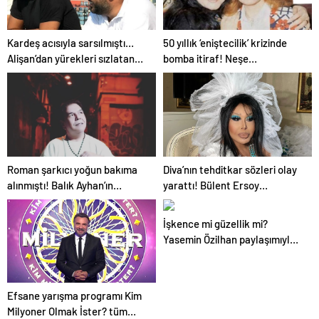
Kardeş acısıyla sarsılmıştı…
50 yıllık ‘eniştecilik’ krizinde
Alişan’dan yürekleri sızlatan
bomba itiraf! Neşe
paylaşım: Keşke dediğim çok
Karaböcek’in kardeşi Gülden
şey var
Karaböcek açıklamalarıyla
ağızları açık bıraktı: “Ablam bu
evliliğe mecbur etti”
Roman şarkıcı yoğun bakıma
Diva’nın tehditkar sözleri olay
alınmıştı! Balık Ayhan’ın
yarattı! Bülent Ersoy
kızından endişelendiren
paylaşımıyla kime gözdağı
paylaşım!
verdi?
İşkence mi güzellik mi?
Yasemin Özilhan paylaşımıyla
‘yok artık’ dedirtti!
Efsane yarışma programı Kim
Milyoner Olmak İster? tüm