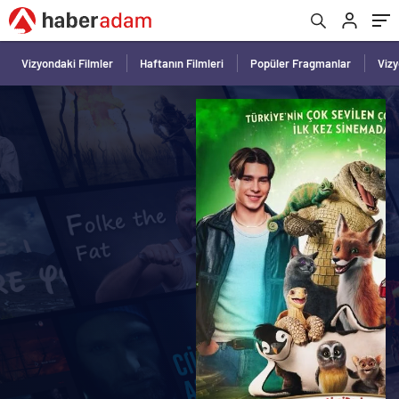
Vizyondaki Filmler
Haftanın Filmleri
Popüler Fragmanlar
Viz