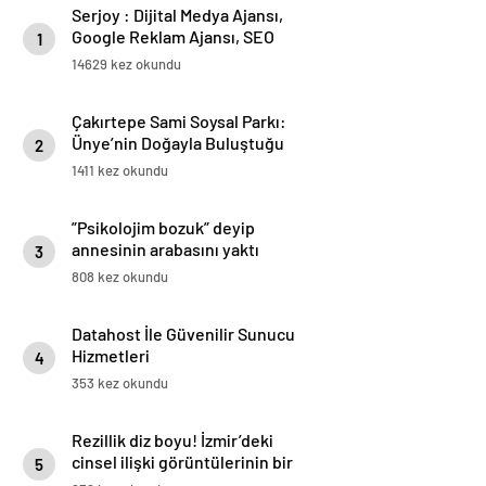
Serjoy : Dijital Medya Ajansı,
Google Reklam Ajansı, SEO
1
Ajansı ve Web Tasarım Ajansı
14629 kez okundu
Çakırtepe Sami Soysal Parkı:
Ünye’nin Doğayla Buluştuğu
2
Eşsiz Seyir Terası
1411 kez okundu
”Psikolojim bozuk” deyip
annesinin arabasını yaktı
3
808 kez okundu
Datahost İle Güvenilir Sunucu
Hizmetleri
4
353 kez okundu
Rezillik diz boyu! İzmir’deki
cinsel ilişki görüntülerinin bir
5
benzeri de Kocaeli’de çekildi