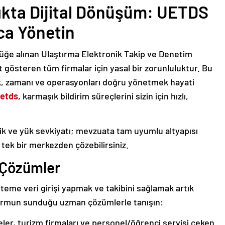
lıkta Dijital Dönüşüm: UETDS
yca Yönetin
rlüğe alınan Ulaştırma Elektronik Takip ve Denetim
t gösteren tüm firmalar için yasal bir zorunluluktur. Bu
k, zamanı ve operasyonları doğru yönetmek hayati
etds
, karmaşık bildirim süreçlerini sizin için hızlı,
istik ve yük sevkiyatı; mevzuata tam uyumlu altyapısı
tek bir merkezden çözebilirsiniz.
ı Çözümler
steme veri girişi yapmak ve takibini sağlamak artık
formun sunduğu uzman çözümlerle tanışın:
ler, turizm firmaları ve personel/öğrenci servisi çeken