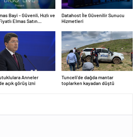
mas Bayi – Güvenli, Hızlı ve
Datahost İle Güvenilir Sunucu
iyatlı Elmas Satın
Hizmetleri
 Yeni Adresi
utuklulara Anneler
Tunceli’de dağda mantar
e açık görüş izni
toplarken kayadan düştü