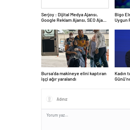
Serjoy : Dijital Medya Ajansı,
Bigo El
Google Reklam Ajansı, SEO Ajansı
Uygun F
ve Web Tasarım Ajansı
Almanın
Bursa’da makineye elini kaptıran
Kadın t
işçi ağır yaralandı
Günü’nd