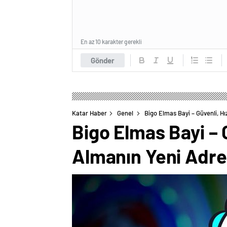
En az 10 karakter gerekli
Gönder
Katar Haber
Genel
Bigo Elmas Bayi – Güvenli, Hı
Bigo Elmas Bayi – G
Almanın Yeni Adre