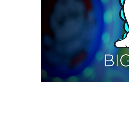
0
BEĞENDİM
ABONE OL
Canlı yayın platformlarının popülerliği h
önemli unsurlardan biri de elmas (diamond