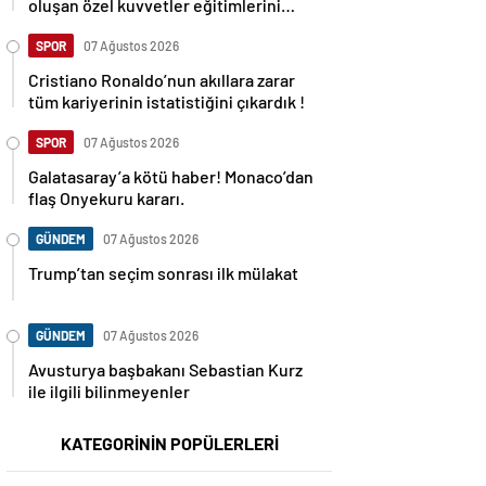
oluşan özel kuvvetler eğitimlerini
başlattı.
SPOR
07 Ağustos 2026
Cristiano Ronaldo’nun akıllara zarar
tüm kariyerinin istatistiğini çıkardık !
SPOR
07 Ağustos 2026
Galatasaray’a kötü haber! Monaco’dan
flaş Onyekuru kararı.
GÜNDEM
07 Ağustos 2026
Trump’tan seçim sonrası ilk mülakat
GÜNDEM
07 Ağustos 2026
Avusturya başbakanı Sebastian Kurz
ile ilgili bilinmeyenler
KATEGORİNİN POPÜLERLERİ