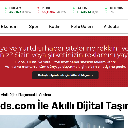
DOLAR
EURO
ALTIN
BITCOIN
47,7143
55,0384
6.495,41
%
0.05%
-0.13%
0,04
Ekonomi
Spor
Kadın
Foto Galeri
Videolar
ıllı Dijital Taşımacılık Yazılımı
.com İle Akıllı Dijital Taşı