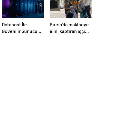
Datahost İle
Bursa’da makineye
Güvenilir Sunucu
elini kaptıran işçi
Hizmetleri
ağır yaralandı