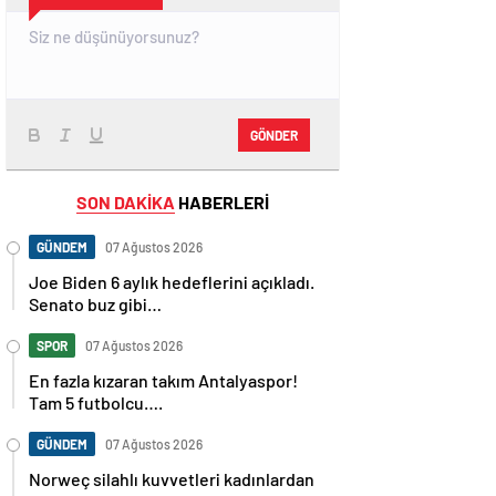
GÖNDER
SON DAKİKA
HABERLERİ
GÜNDEM
07 Ağustos 2026
Joe Biden 6 aylık hedeflerini açıkladı.
Senato buz gibi…
SPOR
07 Ağustos 2026
En fazla kızaran takım Antalyaspor!
Tam 5 futbolcu….
GÜNDEM
07 Ağustos 2026
Norweç silahlı kuvvetleri kadınlardan