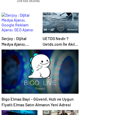
238 kez okundu
Serjoy : Dijital
UETDS Nedir ?
Medya Ajansı,
Uetds.com İle Akıllı
Google Reklam
Dijital Taşımacılık
Ajansı, SEO Ajansı
Yazılımı
ve Web Tasarım
Ajansı
Bigo Elmas Bayi – Güvenli, Hızlı ve Uygun
Fiyatlı Elmas Satın Almanın Yeni Adresi