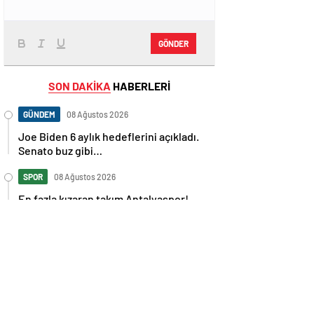
GÖNDER
SON DAKİKA
HABERLERİ
GÜNDEM
08 Ağustos 2026
Joe Biden 6 aylık hedeflerini açıkladı.
Senato buz gibi…
SPOR
08 Ağustos 2026
En fazla kızaran takım Antalyaspor!
Tam 5 futbolcu….
GÜNDEM
08 Ağustos 2026
Norweç silahlı kuvvetleri kadınlardan
oluşan özel kuvvetler eğitimlerini
başlattı.
SPOR
08 Ağustos 2026