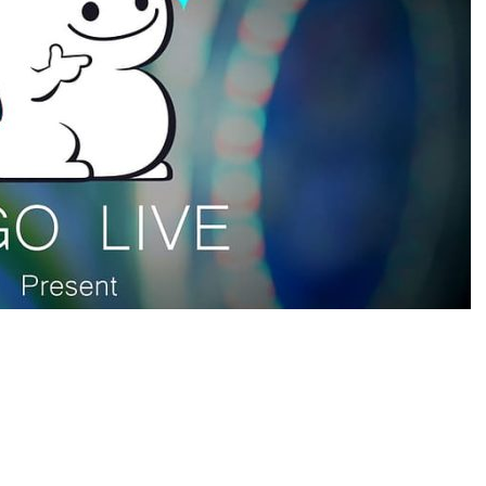
0
News
er geçen gün artarken, Bigo Live kullanıcıları için en
) satın alımıdır. Artık yayıncılar ve izleyiciler,