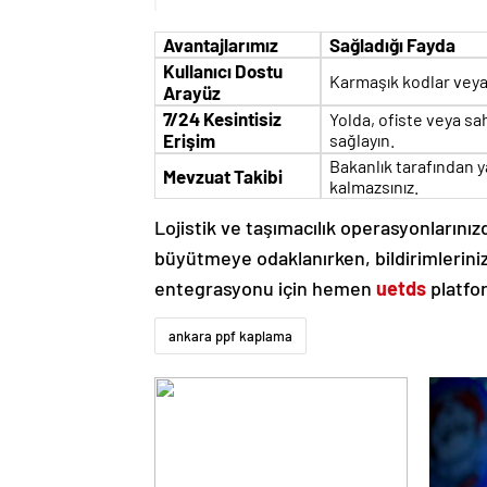
Avantajlarımız
Sağladığı Fayda
Kullanıcı Dostu
Karmaşık kodlar veya 
Arayüz
7/24 Kesintisiz
Yolda, ofiste veya sah
Erişim
sağlayın.
Bakanlık tarafından 
Mevzuat Takibi
kalmazsınız.
Lojistik ve taşımacılık operasyonlarınızd
büyütmeye odaklanırken, bildirimleriniz
entegrasyonu için hemen
uetds
platfo
ankara ppf kaplama