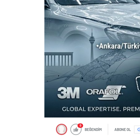
0
BEĞENDİM
ABONE OL