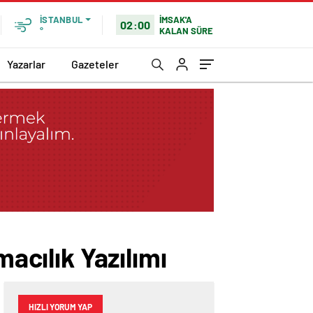
İMSAK'A
İSTANBUL
02:00
KALAN SÜRE
°
Yazarlar
Gazeteler
macılık Yazılımı
HIZLI YORUM YAP