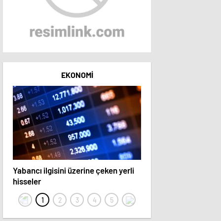
EKONOMI
Yabancı ilgisini üzerine çeken yerli
15 hisse hedef fiyatını 
hisseler