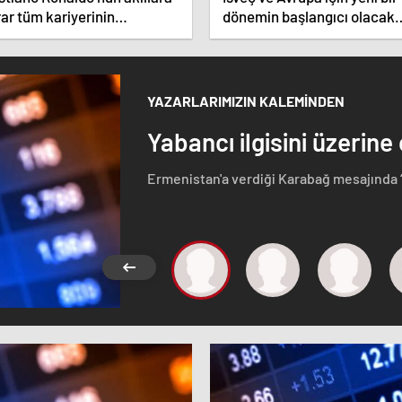
ar tüm kariyerinin
dönemin başlangıcı olacak
atistiğini çıkardık !
kararlar.
YAZARLARIMIZIN KALEMİNDEN
Yabancı ilgisini üzerine
Ermenistan'a verdiği Karabağ mesajında 
Azerbaycan Cumhuriyeti'nin ayrılmaz bir pa
etmeyen Başbakan Paşinyan Dağlık karaba
görüştü. Ermenistan'a verdiği desteği 
ise dikkat çeken bir ziyaret gerçekleştird