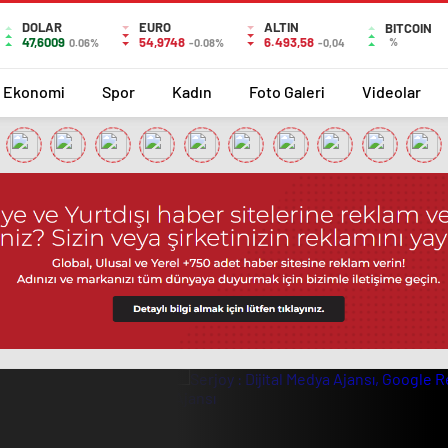
DOLAR
EURO
ALTIN
BITCOIN
47,6009
54,9748
6.493,58
%
0.06%
-0.08%
-0,04
Ekonomi
Spor
Kadın
Foto Galeri
Videolar