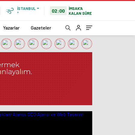
İMSAK'A
İSTANBUL
02:00
KALAN SÜRE
°
Yazarlar
Gazeteler