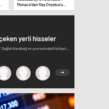
Monaco’dan flaş Onyekuru
kararı.
 çeken yerli hisseler
“ Dağlık Karabağ ve çevresindeki bölgeler
rçasıdır” dedi. İstifa çağrılarını kabul
ğ'ın sözde lideri Arayik Harutyunyan'la
saklamayan Fransa Cumhurbaşkanı Macron
i.