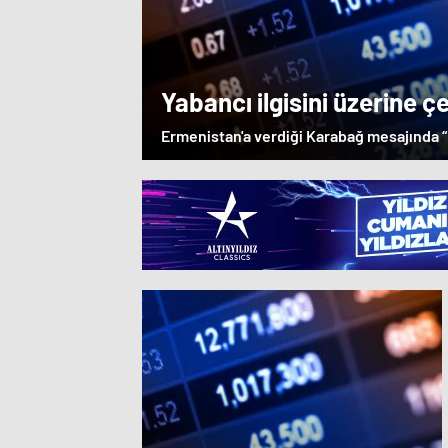
Yabancı ilgisini üzerine çe
Ermenistan'a verdiği Karabağ mesajında “
çevresindeki bölgeler Azerbaycan Cumhuri
parçasıdır” dedi. İstifa çağrılarını kabu
Dağlık karabağ'ın sözde lideri Arayik Har
Ermenistan'a verdiği desteği saklamaya
Macron ise dikkat çeken bir ziyaret gerçek