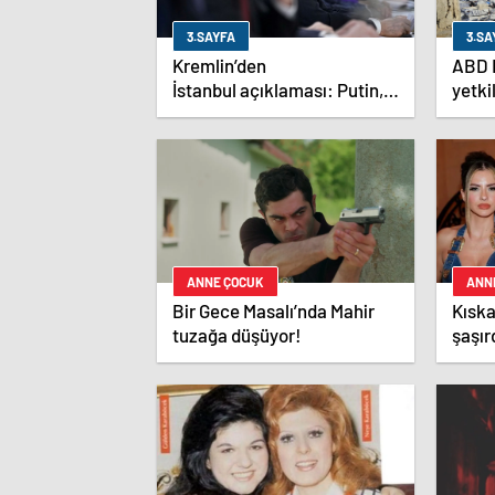
3.SAYFA
3.SA
Kremlin’den
ABD D
İstanbul açıklaması: Putin,
yetki
zirveye katılacak mı?
ziyar
ateş
olaca
ANNE ÇOCUK
ANN
Bir Gece Masalı’nda Mahir
Kıska
tuzağa düşüyor!
şaşır
China
krizi