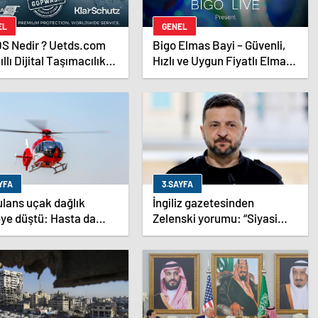
EL
GENEL
S Nedir ? Uetds.com
Bigo Elmas Bayi – Güvenli,
ıllı Dijital Taşımacılık
Hızlı ve Uygun Fiyatlı Elmas
ımı
Satın Almanın Yeni Adresi
YFA
3.SAYFA
lans uçak dağlık
İngiliz gazetesinden
ye düştü: Hasta da
Zelenski yorumu: “Siyasi
r da öldü
poker mi, Rus ruleti mi?”