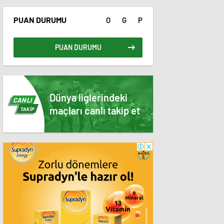
PUAN DURUMU
O
G
P
PUAN DURUMU
Dünya liglerindeki
CANLI
maçları canlı takip et
TAKİP