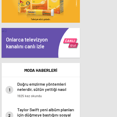
Onlarca televizyon
CANLI
kanalını canlı izle
İZLE
MODA HABERLERİ
Doğru emzirme yöntemleri
nelerdir, sütün yettiği nasıl
1
anlaşılır?
1925 kez okundu
Taylor Swift yeni albüm planları
için düğmeye bastığını sosyal
2