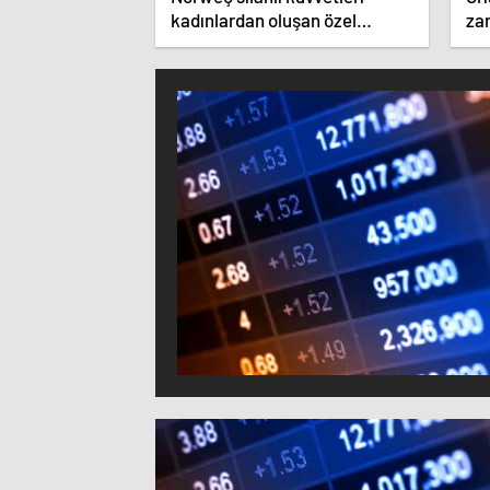
kadınlardan oluşan özel
zar
kuvvetler eğitimlerini başlattı.
ist