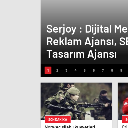
Serjoy : Dijital Medya Ajansı, Google
Reklam Ajansı, S
Tasarım Ajansı
SON DAKİKA
S
Norweç silahlı kuvvetleri
Cri