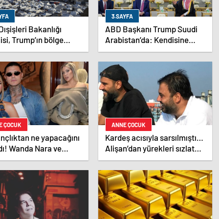
YFA
3.SAYFA
ışişleri Bakanlığı
ABD Başkanı Trump Suudi
lisi, Trump’ın bölge
Arabistan’da: Kendisine
etinde Gazze’de
ikram edilen kahveyi içmedi
kesin gündemde
ğını söyledi
E ÇOCUK
ANNE ÇOCUK
nçlıktan ne yapacağını
Kardeş acısıyla sarsılmıştı…
dı! Wanda Nara ve
Alişan’dan yürekleri sızlatan
 Suarez arasında not
paylaşım: Keşke dediğim
 patlak verdi!
çok şey var