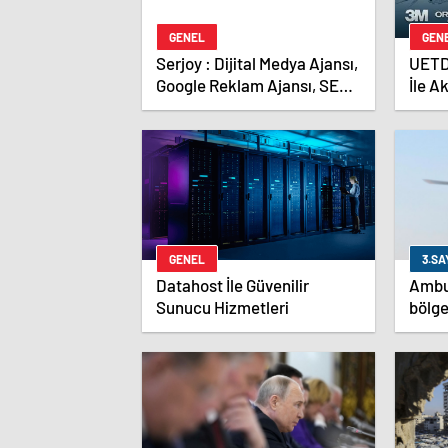
GENEL
GEN
Serjoy : Dijital Medya Ajansı,
UETD
Google Reklam Ajansı, SEO
İle Ak
Ajansı ve Web Tasarım
Yazıl
Ajansı
GENEL
3.SA
Datahost İle Güvenilir
Ambu
Sunucu Hizmetleri
bölge
dokto