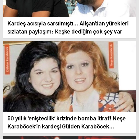
Kardeş acısıyla sarsılmıştı… Alişan’dan yürekleri
sızlatan paylaşım: Keşke dediğim çok şey var
50 yıllık ‘eniştecilik’ krizinde bomba itiraf! Neşe
Karaböcek’in kardeşi Gülden Karaböcek
açıklamalarıyla ağızları açık bıraktı: “Ablam bu