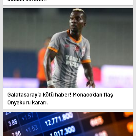
Galatasaray’a kötü haber! Monaco’dan flaş
Onyekuru kararı.