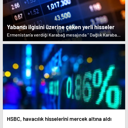
etmeyen Başbakan Paşinyan Dağlık karabağ'ın sözde
lideri Arayik Harutyunyan'la görüştü. Ermenistan'a verdiği
desteği saklamayan Fransa Cumhurbaşkanı Macron ise
dikkat çeken bir ziyaret gerçekleştirdi.
Yabancı ilgisini üzerine çeken yerli hisseler
Ermenistan'a verdiği Karabağ mesajında “ Dağlık Karabağ
ve çevresindeki bölgeler Azerbaycan Cumhuriyeti'nin
ayrılmaz bir parçasıdır” dedi. İstifa çağrılarını kabul
etmeyen Başbakan Paşinyan Dağlık karabağ'ın sözde
lideri Arayik Harutyunyan'la görüştü. Ermenistan'a verdiği
desteği saklamayan Fransa Cumhurbaşkanı Macron ise
dikkat çeken bir ziyaret gerçekleştirdi.
HSBC, havacılık hisselerini mercek altına aldı