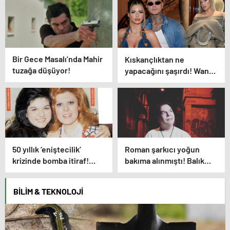
Bir Gece Masalı’nda Mahir
Kıskançlıktan ne
tuzağa düşüyor!
yapacağını şaşırdı! Wanda
Nara ve China Suarez
arasında not krizi patlak
verdi!
50 yıllık ‘eniştecilik’
Roman şarkıcı yoğun
krizinde bomba itiraf!
bakıma alınmıştı! Balık
Neşe Karaböcek’in
Ayhan’ın kızından
kardeşi Gülden
endişelendiren paylaşım!
BILIM & TEKNOLOJI
Karaböcek açıklamalarıyla
ağızları açık bıraktı:
“Ablam bu evliliğe mecbur
etti”