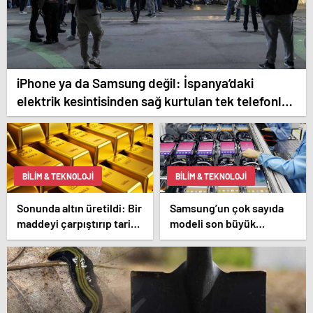
iPhone ya da Samsung değil: İspanya’daki
elektrik kesintisinden sağ kurtulan tek telefonlar
bunlar!
BILIM & TEKNOLOJI
BILIM & TEKNOLOJI
Sonunda altın üretildi: Bir
Samsung’un çok sayıda
maddeyi çarpıştırıp tarihi
modeli son büyük
değiştirdiler
güncellemesini alacak