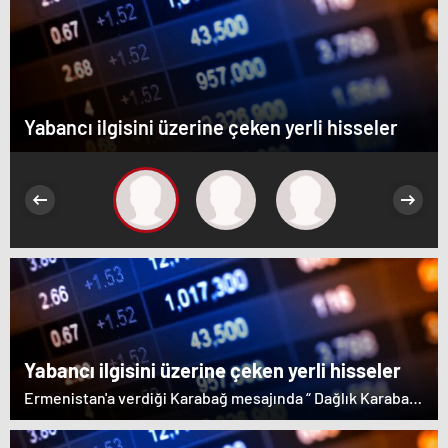
Yabancı ilgisini üzerine çeken yerli hisseler
Yabancı ilgisini üzerine çeken yerli hisseler
Ermenistan'a verdiği Karabağ mesajında “ Dağlık Karabağ
ve çevresindeki bölgeler Azerbaycan Cumhuriyeti'nin
ayrılmaz bir parçasıdır” dedi. İstifa çağrılarını kabul