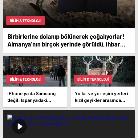
BILIM & TEKNOLOJI
Birbirlerine dolanıp bölünerek çoğalıyorlar!
Almanya’nın birçok yerinde görüldü, ihbar
telefonları susmuyor
BILIM & TEKNOLOJI
BILIM & TEKNOLOJI
iPhone ya da Samsung
Yollar ve yerleşim yerleri
değil: İspanya’daki
kızıl geyikler arasında
elektrik kesintisinden sağ
akraba evliliğine neden
kurtulan tek telefonlar
oluyor
bunlar!