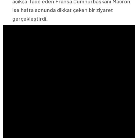
açıkça ifade eden Fransa Cumhurbaşkanı Macron
ise hafta sonunda dikkat çeken bir ziyaret
gerçekleştirdi.