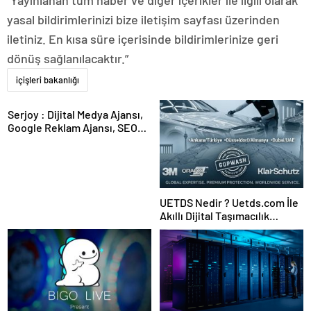
“Yayınlanan tüm haber ve diğer içerikler ile ilgili olarak
yasal bildirimlerinizi bize iletişim sayfası üzerinden
iletiniz. En kısa süre içerisinde bildirimlerinize geri
dönüş sağlanılacaktır.”
içişleri bakanlığı
Serjoy : Dijital Medya Ajansı,
Google Reklam Ajansı, SEO
Ajansı ve Web Tasarım Ajansı
UETDS Nedir ? Uetds.com İle
Akıllı Dijital Taşımacılık
Yazılımı