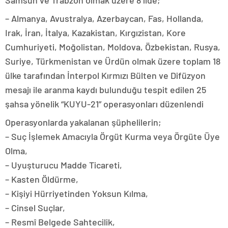
Samsun ve Trabzon olmak üzere 8 ilde;
– Almanya, Avustralya, Azerbaycan, Fas, Hollanda,
Irak, İran, İtalya, Kazakistan, Kırgızistan, Kore
Cumhuriyeti, Moğolistan, Moldova, Özbekistan, Rusya,
Suriye, Türkmenistan ve Ürdün olmak üzere toplam 18
ülke tarafından İnterpol Kırmızı Bülten ve Difüzyon
mesajı ile aranma kaydı bulunduğu tespit edilen 25
şahsa yönelik “KUYU-21” operasyonları düzenlendi
Operasyonlarda yakalanan şüphelilerin;
– Suç İşlemek Amacıyla Örgüt Kurma veya Örgüte Üye
Olma,
– Uyuşturucu Madde Ticareti,
– Kasten Öldürme,
– Kişiyi Hürriyetinden Yoksun Kılma,
– Cinsel Suçlar,
– Resmî Belgede Sahtecilik,