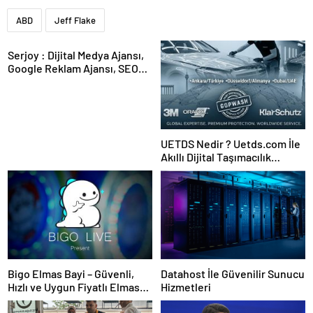
ABD
Jeff Flake
Serjoy : Dijital Medya Ajansı,
Google Reklam Ajansı, SEO
Ajansı ve Web Tasarım Ajansı
UETDS Nedir ? Uetds.com İle
Akıllı Dijital Taşımacılık
Yazılımı
Bigo Elmas Bayi – Güvenli,
Datahost İle Güvenilir Sunucu
Hızlı ve Uygun Fiyatlı Elmas
Hizmetleri
Satın Almanın Yeni Adresi