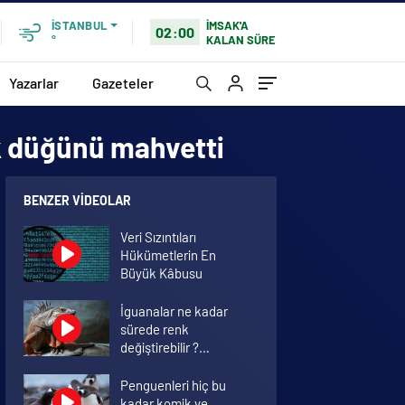
İMSAK'A
İSTANBUL
02:00
KALAN SÜRE
°
Yazarlar
Gazeteler
ak düğünü mahvetti
BENZER VIDEOLAR
Veri Sızıntıları
Hükümetlerin En
Büyük Kâbusu
İguanalar ne kadar
sürede renk
değiştirebilir ?
Detaylar burada…
Penguenleri hiç bu
kadar komik ve