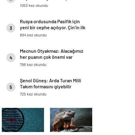
1053 kez okundu
Rusya ordusunda Pasifik için
yeni bir cephe açılıyor. Çin’in ilk
3
tepkisi!
894 kez okundu
Mecnun Otyakmaz: Alacağımız
her puanın çok önemi var
4
796 kez okundu
Şenol Güneş: Arda Turan Milli
Takım formasını giyebilir
5
725 kez okundu