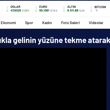
DOLAR
EURO
ALTIN
BITCOIN
47,6025
55,1061
6.511,88
%
0.06%
0.14%
0,24
Ekonomi
Spor
Kadın
Foto Galeri
Videolar
lıkla gelinin yüzüne tekme atar