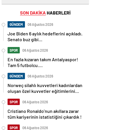
SON DAKİKA
HABERLERİ
GÜNDEM
06 Ağustos 2026
Joe Biden 6 aylık hedeflerini açıkladı.
Senato buz gibi…
SPOR
06 Ağustos 2026
En fazla kızaran takım Antalyaspor!
Tam 5 futbolcu….
GÜNDEM
06 Ağustos 2026
Norweç silahlı kuvvetleri kadınlardan
oluşan özel kuvvetler eğitimlerini
başlattı.
SPOR
06 Ağustos 2026
Cristiano Ronaldo’nun akıllara zarar
tüm kariyerinin istatistiğini çıkardık !
SPOR
06 Ağustos 2026