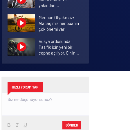
yakından
görmemiştiniz
Mecnun Otyakmaz:
Alacağımız her puanın
çok önemi var
Rusya ordusunda
Pasifik için yeni bir
cephe açılıyor. Çin’in
ilk tepkisi!
Şenol Güneş: Arda
Turan Milli Takım
formasını giyebilir
HIZLI YORUM YAP
GÖNDER