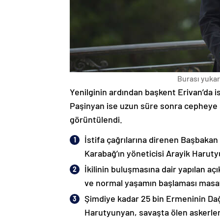
Burası yukarı
Yenilginin ardından başkent Erivan’da i
Paşinyan ise uzun süre sonra cepheye s
görüntülendi.
İstifa çağrılarına direnen Başbakan
Karabağ’ın yöneticisi Arayik Haruty
İkilinin buluşmasına dair yapılan a
ve normal yaşamın başlaması masaya
Şimdiye kadar 25 bin Ermeninin Dağ
Harutyunyan, savaşta ölen askerleri