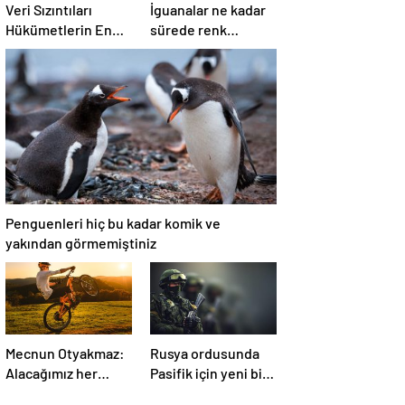
Veri Sızıntıları
İguanalar ne kadar
Hükümetlerin En
sürede renk
Büyük Kâbusu
değiştirebilir ?
Detaylar burada…
Penguenleri hiç bu kadar komik ve
yakından görmemiştiniz
Mecnun Otyakmaz:
Rusya ordusunda
Alacağımız her
Pasifik için yeni bir
puanın çok önemi
cephe açılıyor.