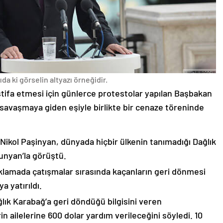
da ki görselin altyazı örneğidir.
stifa etmesi için günlerce protestolar yapılan Başbakan
avaşmaya giden eşiyle birlikte bir cenaze töreninde
 Nikol Paşinyan, dünyada hiçbir ülkenin tanımadığı Dağlık
unyan’la görüştü.
çıklamada çatışmalar sırasında kaçanların geri dönmesi
 yatırıldı.
lık Karabağ’a geri döndüğü bilgisini veren
n ailelerine 600 dolar yardım verileceğini söyledi. 10