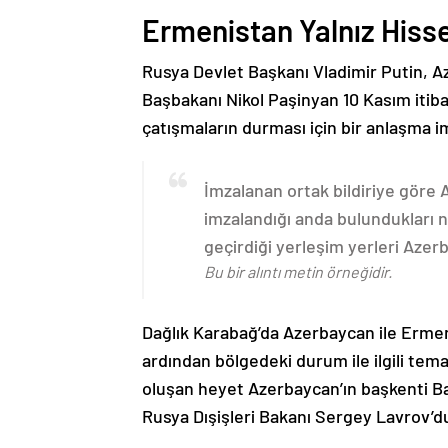
Ermenistan Yalnız Hiss
Rusya Devlet Başkanı Vladimir Putin, 
Başbakanı Nikol Paşinyan 10 Kasım itib
çatışmaların durması için bir anlaşma i
İmzalanan ortak bildiriye göre
imzalandığı anda bulundukları n
geçirdiği yerleşim yerleri Aze
Bu bir alıntı metin örneğidir.
Dağlık Karabağ’da Azerbaycan ile Erme
ardından bölgedeki durum ile ilgili t
oluşan heyet Azerbaycan’ın başkenti B
Rusya Dışişleri Bakanı Sergey Lavrov’d