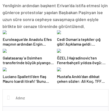
Yenilginin ardından başkent Erivan’da istifa etmesi için
günlerce protestolar yapılan Başbakan Paşinyan ise
uzun süre sonra cepheye savaşmaya giden eşiyle
birlikte bir cenaze töreninde görüntülendi.
Euroleague’de Anadolu Efes
Cedi Osman’a tepkiler çığ
maçının ardından Ergin
gibi! Açıklama geldi:
Ataman’dan itiraf!
İstanbul’da yuhalandım,
burada alkışlandım
Galatasaray’a Osimhen
ÖZEL | Hajradinovic’ten
transferinde büyük piyango!
Fenerbahçeli yıldıza övgü:
Çılgın bonservis hazır, takas
Dünya futbolu için önemli bir
planı
figür
Luciano Spalletti’den flaş
Mustafa Anıklı’dan dikkat
Mauro Icardi itirafı! ‘Bunu
çeken sözler: Ali Koç, TFF
tolere edemezdim’
Başkanı gibi