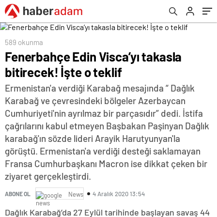
589 okunma
Fenerbahçe Edin Visca’yı takasla
bitirecek! İşte o teklif
Ermenistan'a verdiği Karabağ mesajında “ Dağlık
Karabağ ve çevresindeki bölgeler Azerbaycan
Cumhuriyeti'nin ayrılmaz bir parçasıdır” dedi. İstifa
çağrılarını kabul etmeyen Başbakan Paşinyan Dağlık
karabağ'ın sözde lideri Arayik Harutyunyan'la
görüştü. Ermenistan'a verdiği desteği saklamayan
Fransa Cumhurbaşkanı Macron ise dikkat çeken bir
ziyaret gerçekleştirdi.
4 Aralık 2020 13:54
ABONE OL
News
Dağlık Karabağ’da 27 Eylül tarihinde başlayan savaş 44