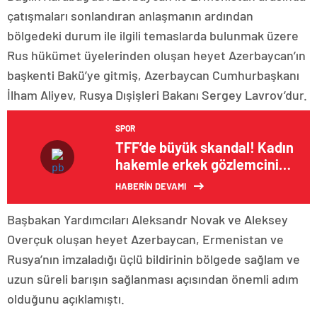
çatışmaları sonlandıran anlaşmanın ardından
bölgedeki durum ile ilgili temaslarda bulunmak üzere
Rus hükümet üyelerinden oluşan heyet Azerbaycan’ın
başkenti Bakü’ye gitmiş, Azerbaycan Cumhurbaşkanı
İlham Aliyev, Rusya Dışişleri Bakanı Sergey Lavrov’dur.
SPOR
TFF’de büyük skandal! Kadın
hakemle erkek gözlemcinin
cinsel içerikli videosu ortaya
HABERİN DEVAMI
çıktı
Başbakan Yardımcıları Aleksandr Novak ve Aleksey
Overçuk oluşan heyet Azerbaycan, Ermenistan ve
Rusya’nın imzaladığı üçlü bildirinin bölgede sağlam ve
uzun süreli barışın sağlanması açısından önemli adım
olduğunu açıklamıştı.