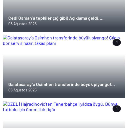
Cedi Osman’a tepkiler çığ gibi! Açıklama geldi:
İstanbul’da yuhalandım, burada alkışlandım
08 Ağustos 2026
1
Galatasaray’a Osimhen transferinde büyük piyango!
Çılgın bonservis hazır, takas planı
08 Ağustos 2026
1