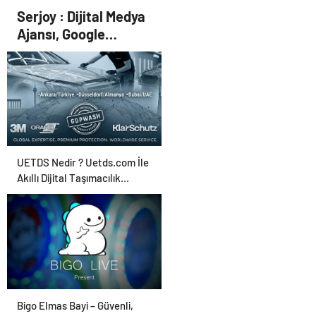
Zelenski yorumu: “Siyasi
Serjoy : Dijital Medya
poker mi, Rus ruleti mi?”
Ajansı, Google
Reklam Ajansı, SEO
Ajansı ve Web
Tasarım Ajansı
UETDS Nedir ? Uetds.com İle
Akıllı Dijital Taşımacılık
Yazılımı
Bigo Elmas Bayi – Güvenli,