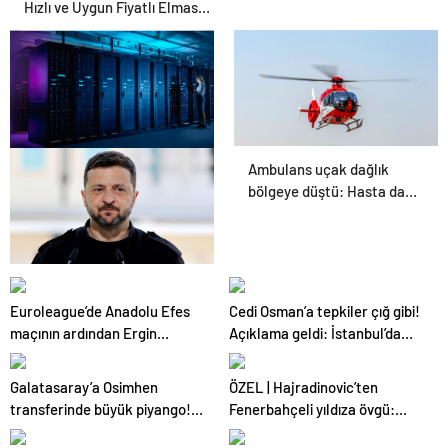
Hızlı ve Uygun Fiyatlı Elmas
Satın Almanın Yeni Adresi
Ambulans uçak dağlık
Datahost İle Güvenilir
bölgeye düştü: Hasta da
Sunucu Hizmetleri
doktor da öldü
İngiliz gazetesinden
Zelenski yorumu: “Siyasi
Euroleague’de Anadolu Efes
Cedi Osman’a tepkiler çığ gibi!
poker mi, Rus ruleti mi?”
maçının ardından Ergin
Açıklama geldi: İstanbul’da
Ataman’dan itiraf!
yuhalandım, burada
alkışlandım
Galatasaray’a Osimhen
ÖZEL | Hajradinovic’ten
transferinde büyük piyango!
Fenerbahçeli yıldıza övgü:
Çılgın bonservis hazır, takas
Dünya futbolu için önemli bir