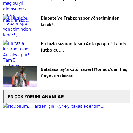
Diabate’ye Trabzonspor yönetiminden
kesik! .
En fazla kızaran takım Antalyaspor! Tam 5
futbolcu….
Galatasaray’a kötü haber! Monaco’dan flaş
Onyekuru kararı.
EN ÇOK YORUMLANANLAR