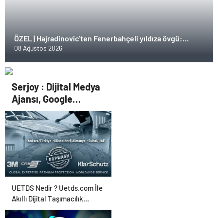
ÖZEL | Hajradinovic’ten Fenerbahçeli yıldıza övgü:
Dünya futbolu için önemli bir figür
08 Ağustos 2026
Serjoy : Dijital Medya
Ajansı, Google
Reklam Ajansı, SEO
Ajansı ve Web
Tasarım Ajansı
UETDS Nedir ? Uetds.com İle
Akıllı Dijital Taşımacılık
Yazılımı