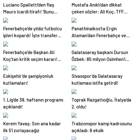
planı
figür
Luciano Spalletti’den flaş
Mustafa Anıklı’dan dikkat
Mauro Icardi itirafı! ‘Bunu
çeken sözler: Ali Koç, TFF
tolere edemezdim’
Başkanı gibi
Fenerbahçe’de yıldız futbolcu
Panathinaikos’ta Ergin
ipleri kopardı! İşte transfer
Ataman’dan Fenerbahçe ve
olmak istediği takım
Galatasaray sözleri! ‘Gönül
bağım var’
Fenerbahçe’de Başkan Ali
Galatasaray başkanı Dursun
Koç’tan kritik seçim kararı!
Özbek: 85 milyon Osimhen’i
Yol haritası belli oldu
soruyor
Eskişehir’de şampiyonluk
Sivasspor’da Galatasaray
kutlamaları!
kutlaması istifa getirdi!
1. Lig’de 38. haftanın programı
Toprak Razgatlıoğlu, İtalya’da
açıklandı!
2. oldu!
Kerem Yavaş: Son ana kadar
Trabzonspor kamp kadrosunu
ilk 5’i zorlayacağız
açıkladı: 8 eksik