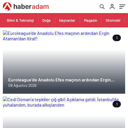
Bilim & Teknoloji
Doğa
Hayvanlar
Magazin
Otomobil
1
Euroleague’de Anadolu Efes maçının ardından Ergin
Ataman’dan itiraf!
08 Ağustos 2026
1