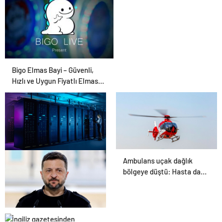
Bigo Elmas Bayi – Güvenli,
Hızlı ve Uygun Fiyatlı Elmas
Satın Almanın Yeni Adresi
Ambulans uçak dağlık
Datahost İle Güvenilir
bölgeye düştü: Hasta da
Sunucu Hizmetleri
doktor da öldü
İngiliz gazetesinden