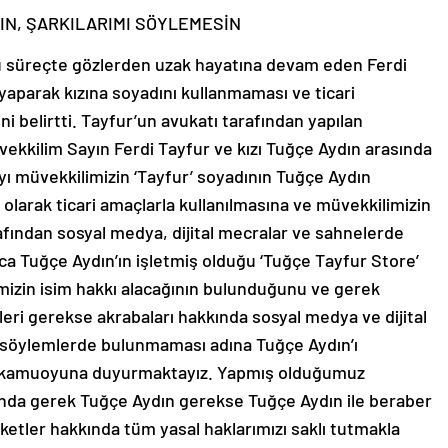
IN, ŞARKILARIMI SÖYLEMESİN
u süreçte gözlerden uzak hayatına devam eden Ferdi
a yaparak kızına soyadını kullanmaması ve ticari
ni belirtti. Tayfur’un avukatı tarafından yapılan
üvekkilim Sayın Ferdi Tayfur ve kızı Tuğçe Aydın arasında
yı müvekkilimizin ‘Tayfur’ soyadının Tuğçe Aydın
 olarak ticari amaçlarla kullanılmasına ve müvekkilimizin
afından sosyal medya, dijital mecralar ve sahnelerde
ca Tuğçe Aydın’ın işletmiş olduğu ‘Tuğçe Tayfur Store’
mizin isim hakkı alacağının bulunduğunu ve gerek
eri gerekse akrabaları hakkında sosyal medya ve dijital
 söylemlerde bulunmaması adına Tuğçe Aydın’ı
 da kamuoyuna duyurmaktayız. Yapmış olduğumuz
nda gerek Tuğçe Aydın gerekse Tuğçe Aydın ile beraber
ketler hakkında tüm yasal haklarımızı saklı tutmakla