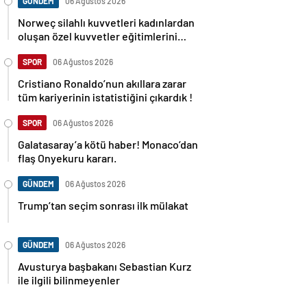
GÜNDEM
06 Ağustos 2026
Norweç silahlı kuvvetleri kadınlardan
oluşan özel kuvvetler eğitimlerini
başlattı.
SPOR
06 Ağustos 2026
Cristiano Ronaldo’nun akıllara zarar
tüm kariyerinin istatistiğini çıkardık !
SPOR
06 Ağustos 2026
Galatasaray’a kötü haber! Monaco’dan
flaş Onyekuru kararı.
GÜNDEM
06 Ağustos 2026
Trump’tan seçim sonrası ilk mülakat
GÜNDEM
06 Ağustos 2026
Avusturya başbakanı Sebastian Kurz
ile ilgili bilinmeyenler