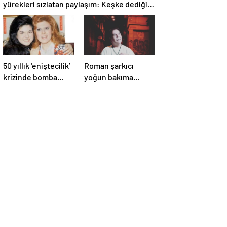
yürekleri sızlatan paylaşım: Keşke dediğim
çok şey var
50 yıllık ‘eniştecilik’
Roman şarkıcı
krizinde bomba
yoğun bakıma
itiraf! Neşe
alınmıştı! Balık
Karaböcek’in
Ayhan’ın kızından
kardeşi Gülden
endişelendiren
Karaböcek
paylaşım!
açıklamalarıyla
ağızları açık bıraktı:
“Ablam bu evliliğe
mecbur etti”