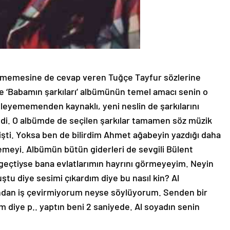
vermemesine de cevap veren Tuğçe Tayfur sözlerine
de ‘Babamın şarkıları’ albümünün temel amacı senin o
yleyememenden kaynaklı, yeni neslin de şarkılarını
jeydi. O albümde de seçilen şarkılar tamamen söz müzik
lmişti. Yoksa ben de bilirdim Ahmet ağabeyin yazdığı daha
ylemeyi. Albümün bütün giderleri de sevgili Bülent
 geçtiyse bana evlatlarımın hayrını görmeyeyim. Neyin
u diye sesimi çıkardım diye bu nasıl kin? Al
ndan iş çevirmiyorum neyse söylüyorum. Senden bir
 diye p.. yaptın beni 2 saniyede. Al soyadın senin