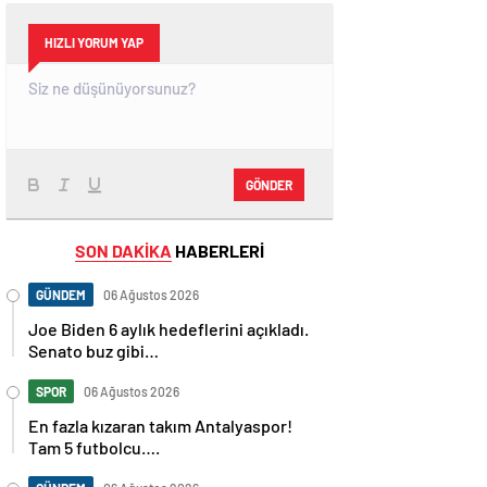
HIZLI YORUM YAP
GÖNDER
SON DAKİKA
HABERLERİ
GÜNDEM
06 Ağustos 2026
Joe Biden 6 aylık hedeflerini açıkladı.
Senato buz gibi…
SPOR
06 Ağustos 2026
En fazla kızaran takım Antalyaspor!
Tam 5 futbolcu….