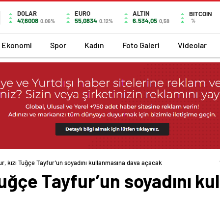
DOLAR
EURO
ALTIN
BITCOIN
47,6008
55,0834
6.534,05
%
0.06%
0.12%
0,58
Ekonomi
Spor
Kadın
Foto Galeri
Videolar
ur, kızı Tuğçe Tayfur’un soyadını kullanmasına dava açacak
 Tuğçe Tayfur’un soyadını k