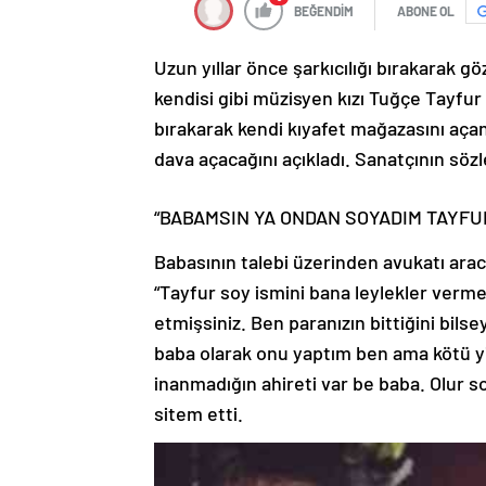
BEĞENDİM
ABONE OL
Uzun yıllar önce şarkıcılığı bırakarak g
kendisi gibi müzisyen kızı Tuğçe Tayfur 
bırakarak kendi kıyafet mağazasını açan 
dava açacağını açıkladı. Sanatçının söz
“BABAMSIN YA ONDAN SOYADIM TAYFUR,
Babasının talebi üzerinden avukatı aracı
“Tayfur soy ismini bana leylekler verm
etmişsiniz. Ben paranızın bittiğini bil
baba olarak onu yaptım ben ama kötü yi
inanmadığın ahireti var be baba. Olur 
sitem etti.