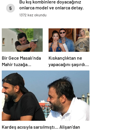
Bu kış kombinlere doyacağınız
onlarca model ve onlarca detay.
5
1372 kez okundu
Bir Gece Masalı’nda
Kıskançlıktan ne
Mahir tuzağa
yapacağını şaşırdı!
düşüyor!
Wanda Nara ve
China Suarez
arasında not krizi
patlak verdi!
Kardeş acısıyla sarsılmıştı… Alişan’dan