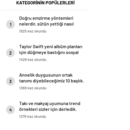
KATEGORİNİN POPÜLERLERİ
Doğru emzirme yöntemleri
nelerdir, sütün yettiği nasıl
1
anlaşılır?
1925 kez okundu
Taylor Swift yeni albüm planları
için düğmeye bastığını sosyal
2
medyadan duyurdu!
1428 kez okundu
Annelik duygusunun ortak
tanımı diyebileceğimiz 10 başlık.
3
1389 kez okundu
Takı ve makyaj uyumuna trend
örnekleri sizler için derledik.
4
1379 kez okundu