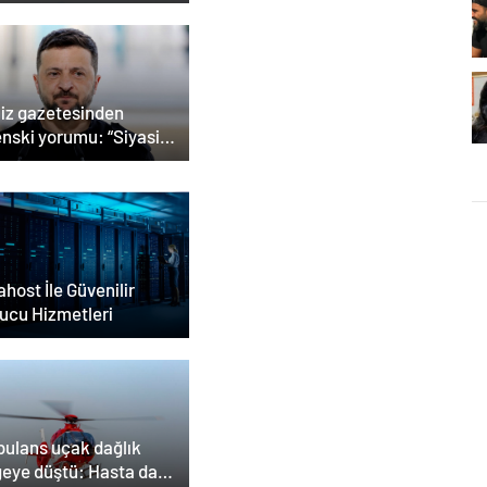
tor da öldü
liz gazetesinden
enski yorumu: “Siyasi
r mi, Rus ruleti mi?”
host İle Güvenilir
ucu Hizmetleri
ulans uçak dağlık
geye düştü: Hasta da