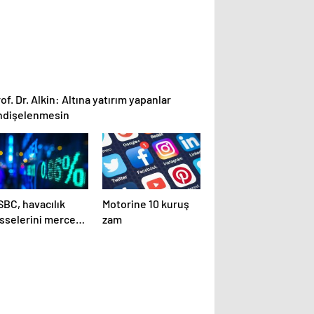
of. Dr. Alkin: Altına yatırım yapanlar
ndişelenmesin
SBC, havacılık
Motorine 10 kuruş
isselerini mercek
zam
tına aldı