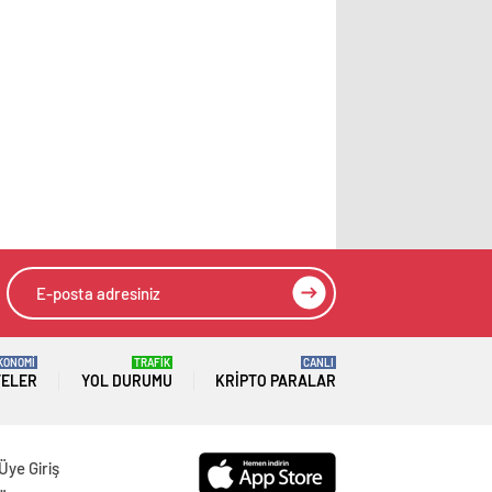
KONOMİ
TRAFİK
CANLI
TELER
YOL DURUMU
KRIPTO PARALAR
Üye Giriş