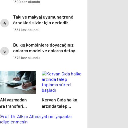
1390 kez okundu
Takı ve makyaj uyumuna trend
örnekleri sizler için derledik.
4
1381 kez okundu
Bu kış kombinlere doyacağınız
onlarca model ve onlarca detay.
5
1372 kez okundu
BAN yazmadan
Kervan Gıda halka
ra transferi
arzında talep
önemi başlıyor
toplama süreci
başladı