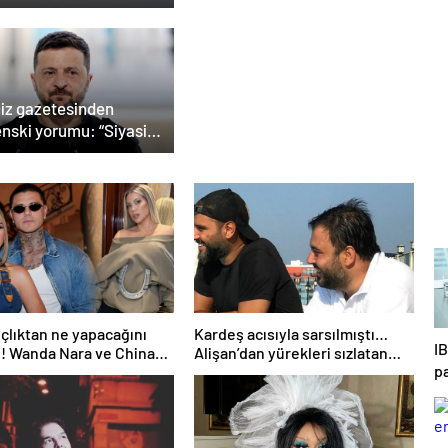
tor da öldü
liz gazetesinden
enski yorumu: “Siyasi
r mi, Rus ruleti mi?”
çlıktan ne yapacağını
Kardeş acısıyla sarsılmıştı…
I
ı! Wanda Nara ve China
Alişan’dan yürekleri sızlatan
pa
 arasında not krizi patlak
paylaşım: Keşke dediğim çok
şey var
d