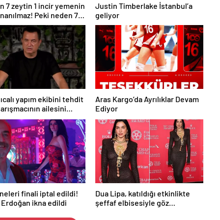
n 7 zeytin 1 incir yemenin
Justin Timberlake İstanbul’a
 inanılmaz! Peki neden 7
geliyor
1 incir?
ıcalı yapım ekibini tehdit
Aras Kargo’da Ayrılıklar Devam
arışmacının ailesini
Ediyor
dı
neleri finali iptal edildi!
Dua Lipa, katıldığı etkinlikte
 Erdoğan ikna edildi
şeffaf elbisesiyle göz
kamaştırdı