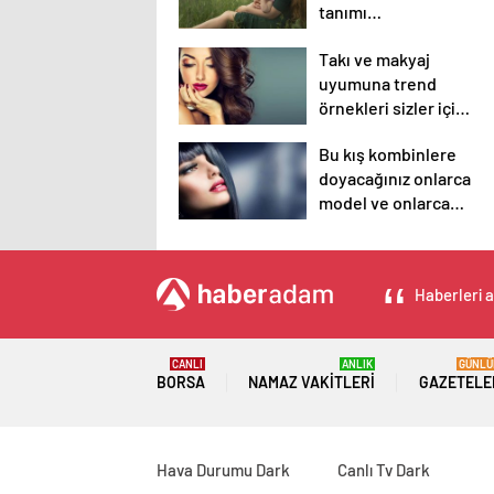
tanımı
diyebileceğimiz 10
Takı ve makyaj
başlık.
uyumuna trend
örnekleri sizler için
derledik.
Bu kış kombinlere
doyacağınız onlarca
model ve onlarca
detay.
Haberleri a
CANLI
ANLIK
GÜNLÜ
BORSA
NAMAZ VAKITLERI
GAZETELE
Hava Durumu Dark
Canlı Tv Dark