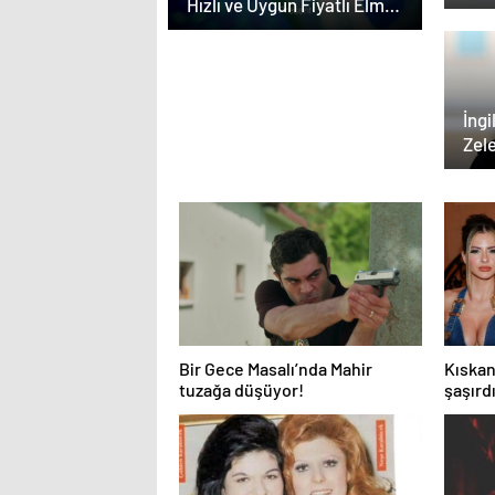
Hızlı ve Uygun Fiyatlı Elmas
dok
Satın Almanın Yeni Adresi
İngi
Zel
poke
Bir Gece Masalı’nda Mahir
Kıskan
tuzağa düşüyor!
şaşırd
Suarez
verdi!