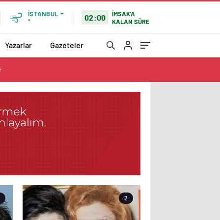
İMSAK'A
İSTANBUL
02:00
KALAN SÜRE
°
Yazarlar
Gazeteler
r
2