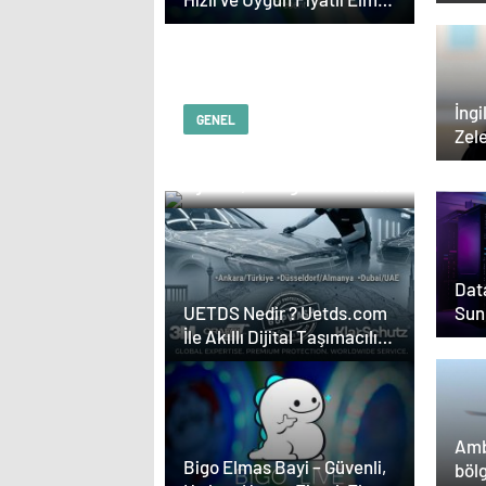
dok
Satın Almanın Yeni Adresi
İngi
GENEL
Zel
Serjoy : Dijital Medya
poke
Ajansı, Google Reklam
Ajansı, SEO Ajansı ve
Web Tasarım Ajansı
Data
Sun
UETDS Nedir ? Uetds.com
İle Akıllı Dijital Taşımacılık
Yazılımı
Amb
Bigo Elmas Bayi – Güvenli,
böl