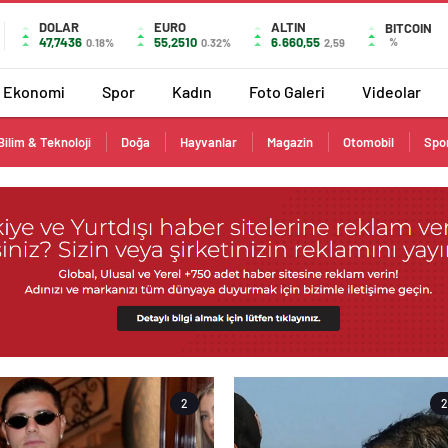
DOLAR
EURO
ALTIN
BITCOIN
47,7436
55,2510
6.660,55
%
0.18%
0.32%
2,59
Ekonomi
Spor
Kadın
Foto Galeri
Videolar
Bilim & Teknoloji
Doğa
Hayvanlar
Magazin
Otomobil
Spo
2
2