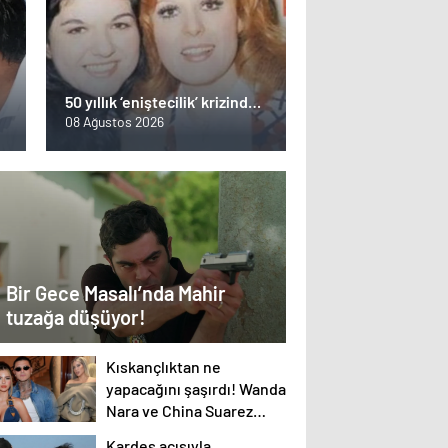
50 yıllık ‘eniştecilik’ krizinde
bomba itiraf! Neşe
08 Ağustos 2026
k
Karaböcek’in kardeşi Gülden
Karaböcek açıklamalarıyla
ağızları açık bıraktı: “Ablam
bu evliliğe mecbur etti”
Bir Gece Masalı’nda Mahir
tuzağa düşüyor!
Kıskançlıktan ne
yapacağını şaşırdı! Wanda
Nara ve China Suarez
arasında not krizi patlak
Kardeş acısıyla