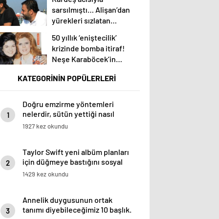
verdi!
sarsılmıştı… Alişan’dan
yürekleri sızlatan
paylaşım: Keşke dediğim
50 yıllık ‘eniştecilik’
çok şey var
krizinde bomba itiraf!
Neşe Karaböcek’in
kardeşi Gülden
KATEGORİNİN POPÜLERLERİ
Karaböcek
açıklamalarıyla ağızları
açık bıraktı: “Ablam bu
Doğru emzirme yöntemleri
evliliğe mecbur etti”
nelerdir, sütün yettiği nasıl
1
anlaşılır?
1927 kez okundu
Taylor Swift yeni albüm planları
için düğmeye bastığını sosyal
2
medyadan duyurdu!
1429 kez okundu
Annelik duygusunun ortak
tanımı diyebileceğimiz 10 başlık.
3