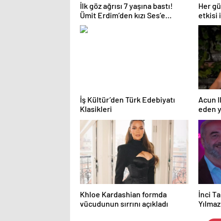
İlk göz ağrısı 7 yaşına bastı!
Her gü
Ümit Erdim’den kızı Ses’e
etkisi
duygusal kutlama! “Son
zeytin 
nefesime kadar seninleyim”
İş Kültür’den Türk Edebiyatı
Acun Il
Klasikleri
eden y
açıkla
Khloe Kardashian formda
İnci Ta
vücudunun sırrını açıkladı
Yılmaz