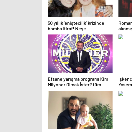
50 yıllık ‘eniştecilik’ krizinde
Roman 
bomba itiraf! Neşe
alınmış
Karaböcek’in kardeşi Gülden
kızınd
Karaböcek açıklamalarıyla
paylaş
ağızları açık bıraktı: “Ablam bu
evliliğe mecbur etti”
Efsane yarışma programı Kim
İşkenc
Milyoner Olmak İster? tüm
Yasemi
hızıyla devam ediyor!
‘yok ar