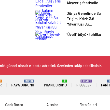
Alışveriş festivalleri
markaların
Dünya Genelinde Su
bilinirliğini artırıyor
Erişimi Krizi: 3,6
Milyar Kişi Su
Yokluğuyla
‘Üveit’ büyük tehlike
Karşılaşıyor
nlık güncel olarak e-posta adresiniz üzerinden takip edebilirsiniz.
K
TAHMİNİ
LİG
EKONOMİ
E
R
HAVA DURUMU
PUAN DURUMU
HISSELER
PARI
Canlı Borsa
Altınlar
Foto Galeri