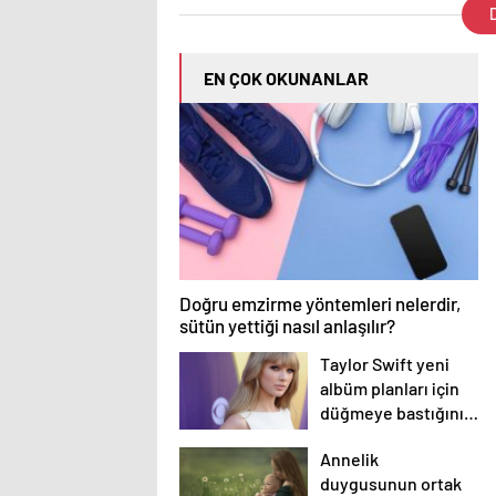
D
EN ÇOK OKUNANLAR
Doğru emzirme yöntemleri nelerdir,
sütün yettiği nasıl anlaşılır?
Taylor Swift yeni
albüm planları için
düğmeye bastığını
sosyal medyadan
Annelik
duyurdu!
duygusunun ortak