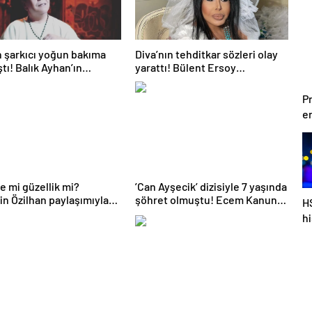
şarkıcı yoğun bakıma
Diva’nın tehditkar sözleri olay
tı! Balık Ayhan’ın
yarattı! Bülent Ersoy
an endişelendiren
paylaşımıyla kime gözdağı
ım!
verdi?
Pr
e
e mi güzellik mi?
’Can Ayşecik’ dizisiyle 7 yaşında
n Özilhan paylaşımıyla
şöhret olmuştu! Ecem Kanun
H
tık’ dedirtti!
şimdi 33 yaşında evli bir genç
h
kadın…
al