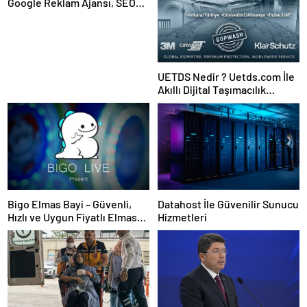
Google Reklam Ajansı, SEO
Ajansı ve Web Tasarım Ajansı
UETDS Nedir ? Uetds.com İle
Akıllı Dijital Taşımacılık
Yazılımı
Bigo Elmas Bayi – Güvenli,
Datahost İle Güvenilir Sunucu
Hızlı ve Uygun Fiyatlı Elmas
Hizmetleri
Satın Almanın Yeni Adresi