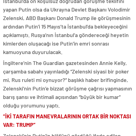
İstanbul’da ön koşulsuz doğrudan görüşme teklifini
yapan Putin olsa da Ukrayna Devlet Başkanı Volodimir
Zelenski, ABD Başkanı Donald Trump ile görüşmesinin
ardından Putin’i 15 Mayıs’ta İstanbul’da bekleyeceğini
açıklamıştı. Rusya’nın İstanbul’a göndereceği heyetin
kimlerden oluşacağı ise Putin’in emri sonrası
kamuoyuna duyurulacak.
İngiltere’nin The Guardian gazetesinden Annie Kelly,
çarşamba sabahı yayınladığı “Zelenski siyasi bir poker
mi, Rus ruleti mi oynuyor?” başlıklı haber brifinginde,
Zelenski’nin Putin’e bizzat görüşme çağrısı yapmasının
barış şansı ve ihtimali açısından “büyük bir kumar”
olduğu yorumunu yaptı.
“İKİ TARAFIN MANEVRALARININ ORTAK BİR NOKTASI
VAR: TRUMP”
Zelenski’nin Putin’in blöfünü gördüğü ifade edilen