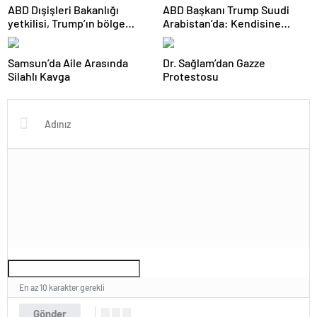
ABD Dışişleri Bakanlığı
ABD Başkanı Trump Suudi
yetkilisi, Trump’ın bölge
Arabistan’da: Kendisine
ziyaretinde Gazze’de
ikram edilen kahveyi içmedi
ateşkesin gündemde
Samsun’da Aile Arasında
Dr. Sağlam’dan Gazze
olacağını söyledi
Silahlı Kavga
Protestosu
En az 10 karakter gerekli
Gönder