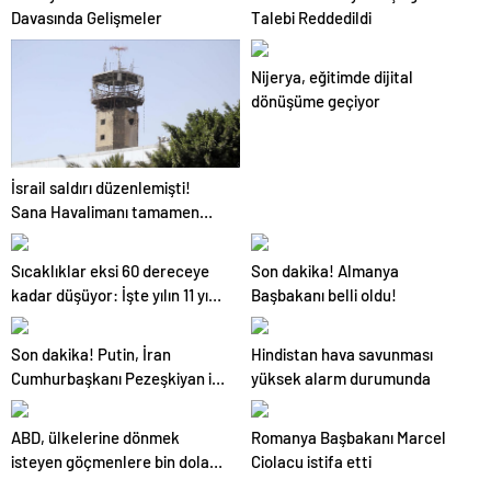
Davasında Gelişmeler
Talebi Reddedildi
Nijerya, eğitimde dijital
dönüşüme geçiyor
İsrail saldırı düzenlemişti!
Sana Havalimanı tamamen
hizmet dışı kaldı
Sıcaklıklar eksi 60 dereceye
Son dakika! Almanya
kadar düşüyor: İşte yılın 11 yılı
Başbakanı belli oldu!
kışı yaşayan şehir!
Son dakika! Putin, İran
Hindistan hava savunması
Cumhurbaşkanı Pezeşkiyan ile
yüksek alarm durumunda
telefonla görüştü
ABD, ülkelerine dönmek
Romanya Başbakanı Marcel
isteyen göçmenlere bin dolar
Ciolacu istifa etti
verecek