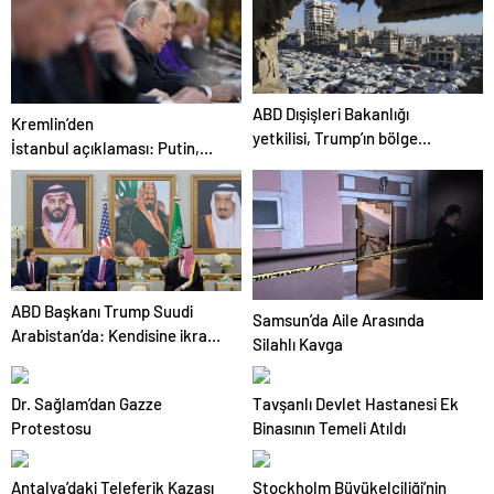
ABD Dışişleri Bakanlığı
Kremlin’den
yetkilisi, Trump’ın bölge
İstanbul açıklaması: Putin,
ziyaretinde Gazze’de
zirveye katılacak mı?
ateşkesin gündemde olacağını
söyledi
ABD Başkanı Trump Suudi
Samsun’da Aile Arasında
Arabistan’da: Kendisine ikram
Silahlı Kavga
edilen kahveyi içmedi
Dr. Sağlam’dan Gazze
Tavşanlı Devlet Hastanesi Ek
Protestosu
Binasının Temeli Atıldı
Antalya’daki Teleferik Kazası
Stockholm Büyükelçiliği’nin