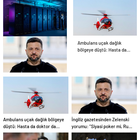
Ambulans uçak dağlık
Datahost İle Güvenilir
bölgeye düştü: Hasta da
Sunucu Hizmetleri
doktor da öldü
İngiliz gazetesinden
Zelenski yorumu: “Siyasi
poker mi, Rus ruleti mi?”
Ambulans uçak dağlık bölgeye
İngiliz gazetesinden Zelenski
düştü: Hasta da doktor da
yorumu: “Siyasi poker mi, Rus
öldü
ruleti mi?”