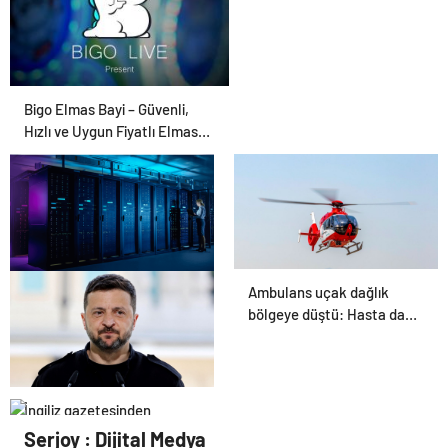
Bigo Elmas Bayi – Güvenli,
Hızlı ve Uygun Fiyatlı Elmas
Satın Almanın Yeni Adresi
Ambulans uçak dağlık
Datahost İle Güvenilir
bölgeye düştü: Hasta da
Sunucu Hizmetleri
doktor da öldü
İngiliz gazetesinden
Zelenski yorumu: “Siyasi
Serjoy : Dijital Medya