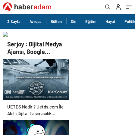
3.Sayfa
Avrupa
Bülten
Din
Eğitim
Hayat
Politi
Serjoy : Dijital Medya
Ajansı, Google
Reklam Ajansı, SEO
Ajansı ve Web
Tasarım Ajansı
UETDS Nedir ? Uetds.com İle
Akıllı Dijital Taşımacılık
Yazılımı