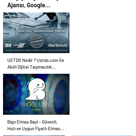
poker mi, Rus ruleti mi?”
Ajansı, Google
Reklam Ajansı, SEO
Ajansı ve Web
Tasarım Ajansı
UETDS Nedir ? Uetds.com İle
Akıllı Dijital Taşımacılık
Yazılımı
Bigo Elmas Bayi – Güvenli,
Hızlı ve Uygun Fiyatlı Elmas
Satın Almanın Yeni Adresi