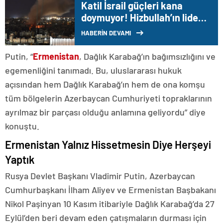
Katil İsrail güçleri kana
doymuyor! Hizbullah’ın lider
adayı Safiyüddin hedef alındı
HABERİN DEVAMI
Putin, “
Ermenistan
, Dağlık Karabağ’ın bağımsızlığını ve
egemenliğini tanımadı. Bu, uluslararası hukuk
açısından hem Dağlık Karabağ’ın hem de ona komşu
tüm bölgelerin Azerbaycan Cumhuriyeti topraklarının
ayrılmaz bir parçası olduğu anlamına geliyordu” diye
konuştu.
Ermenistan Yalnız Hissetmesin Diye Herşeyi
Yaptık
Rusya Devlet Başkanı Vladimir Putin, Azerbaycan
Cumhurbaşkanı İlham Aliyev ve Ermenistan Başbakanı
Nikol Paşinyan 10 Kasım itibariyle Dağlık Karabağ’da 27
Eylül’den beri devam eden çatışmaların durması için