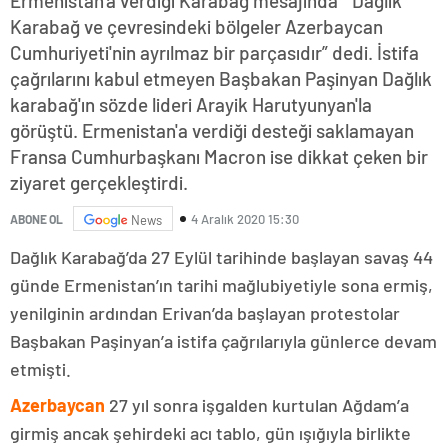
Ermenistan'a verdiği Karabağ mesajında “ Dağlık
Karabağ ve çevresindeki bölgeler Azerbaycan
Cumhuriyeti'nin ayrılmaz bir parçasıdır” dedi. İstifa
çağrılarını kabul etmeyen Başbakan Paşinyan Dağlık
karabağ'ın sözde lideri Arayik Harutyunyan'la
görüştü. Ermenistan'a verdiği desteği saklamayan
Fransa Cumhurbaşkanı Macron ise dikkat çeken bir
ziyaret gerçekleştirdi.
4 Aralık 2020 15:30
ABONE OL
News
Dağlık Karabağ’da 27 Eylül tarihinde başlayan savaş 44
günde Ermenistan’ın tarihi mağlubiyetiyle sona ermiş,
yenilginin ardından Erivan’da başlayan protestolar
Başbakan Paşinyan’a istifa çağrılarıyla günlerce devam
etmişti.
Azerbaycan
27 yıl sonra işgalden kurtulan Ağdam’a
girmiş ancak şehirdeki acı tablo, gün ışığıyla birlikte