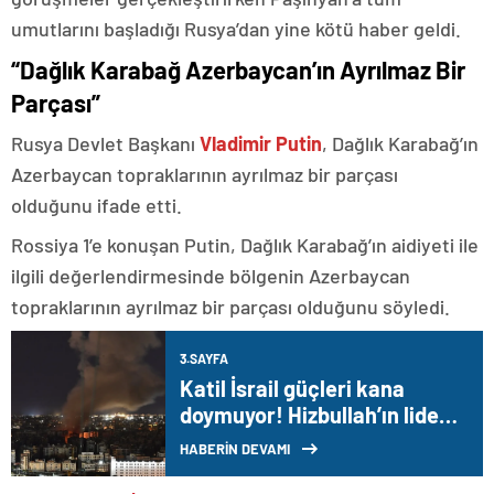
umutlarını başladığı Rusya’dan yine kötü haber geldi.
“Dağlık Karabağ Azerbaycan’ın Ayrılmaz Bir
Parçası”
Rusya Devlet Başkanı
Vladimir Putin
, Dağlık Karabağ’ın
Azerbaycan topraklarının ayrılmaz bir parçası
olduğunu ifade etti.
Rossiya 1’e konuşan Putin, Dağlık Karabağ’ın aidiyeti ile
ilgili değerlendirmesinde bölgenin Azerbaycan
topraklarının ayrılmaz bir parçası olduğunu söyledi.
3.SAYFA
Katil İsrail güçleri kana
doymuyor! Hizbullah’ın lider
adayı Safiyüddin hedef alındı
HABERİN DEVAMI