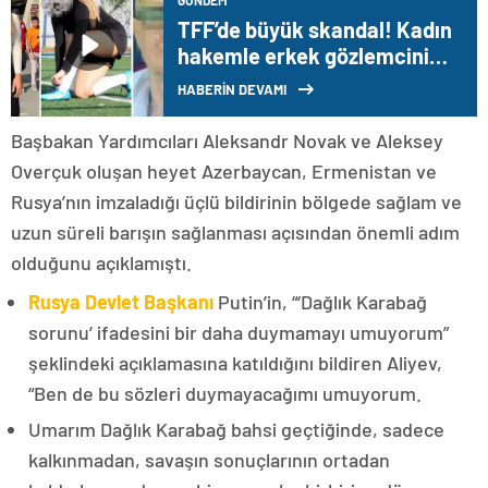
GÜNDEM
TFF’de büyük skandal! Kadın
hakemle erkek gözlemcinin
cinsel içerikli videosu ortaya
HABERİN DEVAMI
çıktı
Başbakan Yardımcıları Aleksandr Novak ve Aleksey
Overçuk oluşan heyet Azerbaycan, Ermenistan ve
Rusya’nın imzaladığı üçlü bildirinin bölgede sağlam ve
uzun süreli barışın sağlanması açısından önemli adım
olduğunu açıklamıştı.
Rusya Devlet Başkanı
Putin’in, “‘Dağlık Karabağ
sorunu’ ifadesini bir daha duymamayı umuyorum”
şeklindeki açıklamasına katıldığını bildiren Aliyev,
“Ben de bu sözleri duymayacağımı umuyorum.
Umarım Dağlık Karabağ bahsi geçtiğinde, sadece
kalkınmadan, savaşın sonuçlarının ortadan