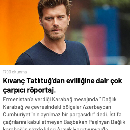
1790 okunma
Kıvanç Tatlıtuğ’dan evliliğine dair çok
çarpıcı röportaj.
Ermenistan'a verdiği Karabağ mesajında “ Dağlık
Karabağ ve çevresindeki bölgeler Azerbaycan
Cumhuriyeti'nin ayrılmaz bir parçasıdır” dedi. İstifa
çağrılarını kabul etmeyen Başbakan Paşinyan Dağlık
karabağ'ın sözde lideri Arayik Harutyunyan'la