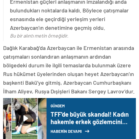
Ermenistan güçleri anlaşmanın imzalandığı anda
bulundukları noktalarda kaldı. Böylece çatışmalar
esnasında ele geçirdiği yerleşim yerleri
Azerbaycan’ın denetimine geçmiş oldu.
Bu bir alıntı metin örneğidir.
Dağlık Karabağ’da Azerbaycan ile Ermenistan arasında
çatışmaları sonlandıran anlaşmanın ardından
bölgedeki durum ile ilgili temaslarda bulunmak üzere
Rus hükümet üyelerinden oluşan heyet Azerbaycan’ın
başkenti Bakü’ye gitmiş, Azerbaycan Cumhurbaşkanı
İlham Aliyev, Rusya Dışişleri Bakanı Sergey Lavrov’dur.
GÜNDEM
TFF’de büyük skandal! Kadın
hakemle erkek gözlemcinin
cinsel içerikli videosu ortaya
HABERİN DEVAMI
çıktı