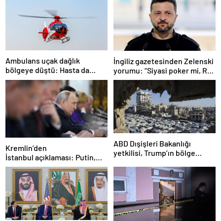
Ambulans uçak dağlık
İngiliz gazetesinden Zelenski
bölgeye düştü: Hasta da
yorumu: “Siyasi poker mi, Rus
doktor da öldü
ruleti mi?”
ABD Dışişleri Bakanlığı
Kremlin’den
yetkilisi, Trump’ın bölge
İstanbul açıklaması: Putin,
ziyaretinde Gazze’de
zirveye katılacak mı?
ateşkesin gündemde
olacağını söyledi