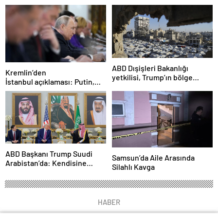
doktor da öldü
ruleti mi?”
ABD Dışişleri Bakanlığı
Kremlin’den
yetkilisi, Trump’ın bölge
İstanbul açıklaması: Putin,
ziyaretinde Gazze’de
zirveye katılacak mı?
ateşkesin gündemde
olacağını söyledi
ABD Başkanı Trump Suudi
Samsun’da Aile Arasında
Arabistan’da: Kendisine
Silahlı Kavga
ikram edilen kahveyi içmedi
HABER