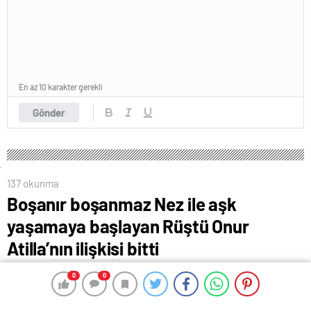
En az 10 karakter gerekli
Gönder
137 okunma
Boşanır boşanmaz Nez ile aşk
yaşamaya başlayan Rüştü Onur
Atilla’nın ilişkisi bitti
29 Ağustos 2024 18:20
ABONE OL
News
0
0
0
0
Güldür Güldür Show oyuncularından Rüştü Onur Atilla,