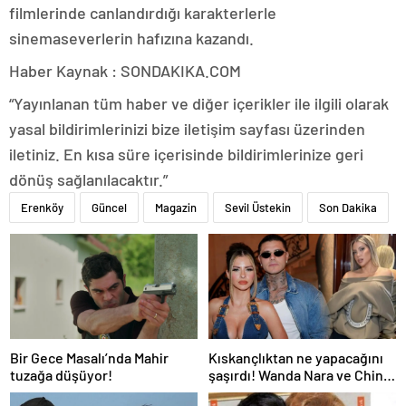
filmlerinde canlandırdığı karakterlerle
sinemaseverlerin hafızına kazandı.
Haber Kaynak : SONDAKIKA.COM
“Yayınlanan tüm haber ve diğer içerikler ile ilgili olarak
yasal bildirimlerinizi bize iletişim sayfası üzerinden
iletiniz. En kısa süre içerisinde bildirimlerinize geri
dönüş sağlanılacaktır.”
Erenköy
Güncel
Magazin
Sevil Üstekin
Son Dakika
Bir Gece Masalı’nda Mahir
Kıskançlıktan ne yapacağını
tuzağa düşüyor!
şaşırdı! Wanda Nara ve China
Suarez arasında not krizi