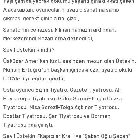
Yeşilçam’da yaprak dökümü yaşandığına dikkati çeken
Alacakaptan, oyuncuların tiyatro sanatına sahip
çıkması gerektiğinin altını çizdi.
Sanatçının cenazesi, kılınan namazın ardından,
Merkezefendi Mezarlığı’na defnedildi.
Sevil Üstekin kimdir?
Üsküdar Amerikan Kız Lisesinden mezun olan Üstekin,
Muhsin Ertuğrul’un başkanlığındaki özel tiyatro okulu
LCC’de 3 yıl eğitim gördü.
Usta oyuncu Bizim Tiyatro, Gazete Tiyatrosu, Ali
Poyrazoğlu Tiyatrosu, Gülriz Sururi- Engin Cezzar
Tiyatrosu, Nisa Serezli-Tolga Aşkıner Tiyatrosu,
Dostlar Tiyatrosu, Şan Tiyatrosu ve Dormen
Tiyatrosu’nda çalıştı.
Sevil Üstekin, “Kapıcılar Kralı” ve “Şaban Oğlu Şaban”