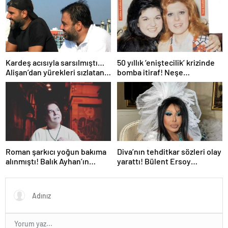
patlak verdi!
Kardeş acısıyla sarsılmıştı…
50 yıllık ‘eniştecilik’ krizinde
Alişan’dan yürekleri sızlatan
bomba itiraf! Neşe
paylaşım: Keşke dediğim çok
Karaböcek’in kardeşi Gülden
şey var
Karaböcek açıklamalarıyla
ağızları açık bıraktı: “Ablam bu
evliliğe mecbur etti”
Roman şarkıcı yoğun bakıma
Diva’nın tehditkar sözleri olay
alınmıştı! Balık Ayhan’ın
yarattı! Bülent Ersoy
kızından endişelendiren
paylaşımıyla kime gözdağı
paylaşım!
verdi?