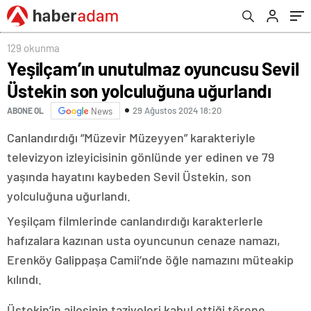
129 okunma
Yeşilçam’ın unutulmaz oyuncusu Sevil
Üstekin son yolculuğuna uğurlandı
29 Ağustos 2024 18:20
ABONE OL
News
Canlandırdığı “Müzevir Müzeyyen” karakteriyle
televizyon izleyicisinin gönlünde yer edinen ve 79
yaşında hayatını kaybeden Sevil Üstekin, son
yolculuğuna uğurlandı.
Yeşilçam filmlerinde canlandırdığı karakterlerle
hafızalara kazınan usta oyuncunun cenaze namazı,
Erenköy Galippaşa Camii’nde öğle namazını müteakip
kılındı.
Üstekin’in ailesinin taziyeleri kabul ettiği törene,