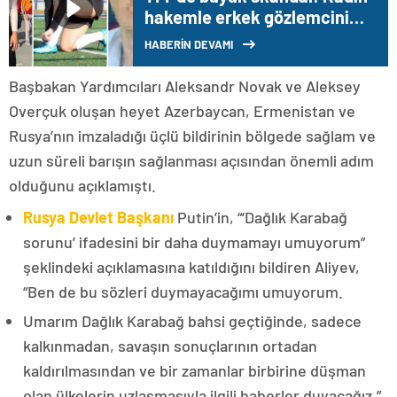
hakemle erkek gözlemcinin
cinsel içerikli videosu ortaya
HABERİN DEVAMI
çıktı
Başbakan Yardımcıları Aleksandr Novak ve Aleksey
Overçuk oluşan heyet Azerbaycan, Ermenistan ve
Rusya’nın imzaladığı üçlü bildirinin bölgede sağlam ve
uzun süreli barışın sağlanması açısından önemli adım
olduğunu açıklamıştı.
Rusya Devlet Başkanı
Putin’in, “‘Dağlık Karabağ
sorunu’ ifadesini bir daha duymamayı umuyorum”
şeklindeki açıklamasına katıldığını bildiren Aliyev,
“Ben de bu sözleri duymayacağımı umuyorum.
Umarım Dağlık Karabağ bahsi geçtiğinde, sadece
kalkınmadan, savaşın sonuçlarının ortadan
kaldırılmasından ve bir zamanlar birbirine düşman
olan ülkelerin uzlaşmasıyla ilgili haberler duyacağız.”