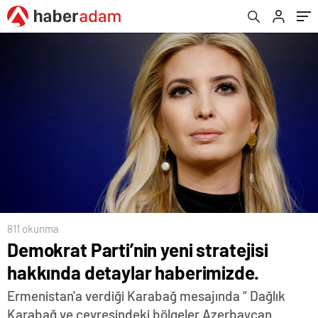
811 okunma
Demokrat Parti’nin yeni stratejisi
hakkında detaylar haberimizde.
Ermenistan'a verdiği Karabağ mesajında “ Dağlık
Karabağ ve çevresindeki bölgeler Azerbaycan