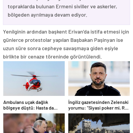
topraklarda bulunan Ermeni siviller ve askerler,
bölgeden ayrılmaya devam ediyor.
Yenilginin ardından başkent Erivan’da istifa etmesi için
günlerce protestolar yapılan Başbakan Paşinyan ise
uzun süre sonra cepheye savaşmaya giden eşiyle
birlikte bir cenaze töreninde görüntülendi.
Ambulans uçak dağlık
İngiliz gazetesinden Zelenski
bölgeye düştü: Hasta da
yorumu: “Siyasi poker mi, Rus
doktor da öldü
ruleti mi?”