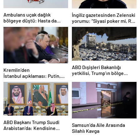
Ambulans uçak dağlık
İngiliz gazetesinden Zelenski
bölgeye düştü: Hasta da
yorumu: “Siyasi poker mi, Rus
doktor da öldü
ruleti mi?”
ABD Dışişleri Bakanlığı
Kremlin’den
yetkilisi, Trump’ın bölge
İstanbul açıklaması: Putin,
ziyaretinde Gazze’de
zirveye katılacak mı?
ateşkesin gündemde
olacağını söyledi
ABD Başkanı Trump Suudi
Samsun’da Aile Arasında
Arabistan’da: Kendisine
Silahlı Kavga
ikram edilen kahveyi içmedi