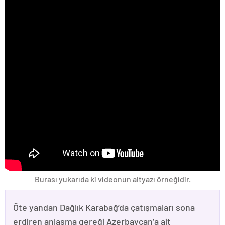
Burası yukarıda ki videonun altyazı örneğidir.
Öte yandan Dağlık Karabağ’da çatışmaları sona
erdiren anlaşma gereği Azerbaycan’a ait