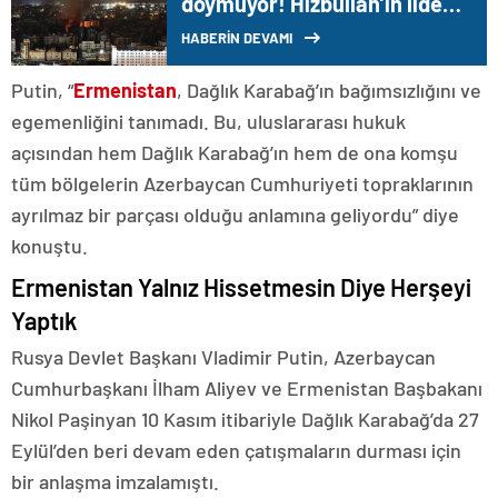
doymuyor! Hizbullah’ın lider
adayı Safiyüddin hedef alındı
HABERİN DEVAMI
Putin, “
Ermenistan
, Dağlık Karabağ’ın bağımsızlığını ve
egemenliğini tanımadı. Bu, uluslararası hukuk
açısından hem Dağlık Karabağ’ın hem de ona komşu
tüm bölgelerin Azerbaycan Cumhuriyeti topraklarının
ayrılmaz bir parçası olduğu anlamına geliyordu” diye
konuştu.
Ermenistan Yalnız Hissetmesin Diye Herşeyi
Yaptık
Rusya Devlet Başkanı Vladimir Putin, Azerbaycan
Cumhurbaşkanı İlham Aliyev ve Ermenistan Başbakanı
Nikol Paşinyan 10 Kasım itibariyle Dağlık Karabağ’da 27
Eylül’den beri devam eden çatışmaların durması için
bir anlaşma imzalamıştı.