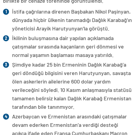
birlikte bir cenaze töreninde görüntülendi.
İstifa çağrılarına direnen Başbakan Nikol Paşinyan,
dünyada hiçbir ülkenin tanımadığı Dağlık Karabağ’ın
yöneticisi Arayik Harutyunyan’la görüştü.
İkilinin buluşmasına dair yapılan açıklamada
çatışmalar sırasında kaçanların geri dönmesi ve
normal yaşamın başlaması masaya yatırıldı.
Şimdiye kadar 25 bin Ermeninin Dağlık Karabağ’a
geri döndüğü bilgisini veren Harutyunyan, savaşta
ölen askerlerin ailelerine 600 dolar yardım
verileceğini söyledi. 10 Kasım anlaşmasıyla statüsü
tamamen belirsiz kalan Dağlık Karabağ Ermenistan
tarafından bile tanınmıyor.
Azerbaycan ve Ermenistan arasındaki çatışmalar
devam ederken Ermenistan’a verdiği desteği
açıkça ifade eden Fransa Cumhurbaşkanı Macron