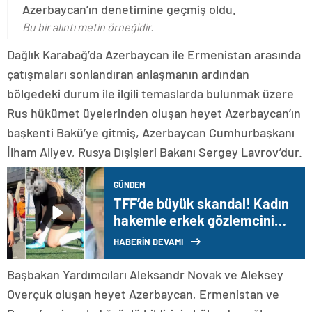
Azerbaycan’ın denetimine geçmiş oldu.
Bu bir alıntı metin örneğidir.
Dağlık Karabağ’da Azerbaycan ile Ermenistan arasında
çatışmaları sonlandıran anlaşmanın ardından
bölgedeki durum ile ilgili temaslarda bulunmak üzere
Rus hükümet üyelerinden oluşan heyet Azerbaycan’ın
başkenti Bakü’ye gitmiş, Azerbaycan Cumhurbaşkanı
İlham Aliyev, Rusya Dışişleri Bakanı Sergey Lavrov’dur.
GÜNDEM
TFF’de büyük skandal! Kadın
hakemle erkek gözlemcinin
cinsel içerikli videosu ortaya
HABERİN DEVAMI
çıktı
Başbakan Yardımcıları Aleksandr Novak ve Aleksey
Overçuk oluşan heyet Azerbaycan, Ermenistan ve