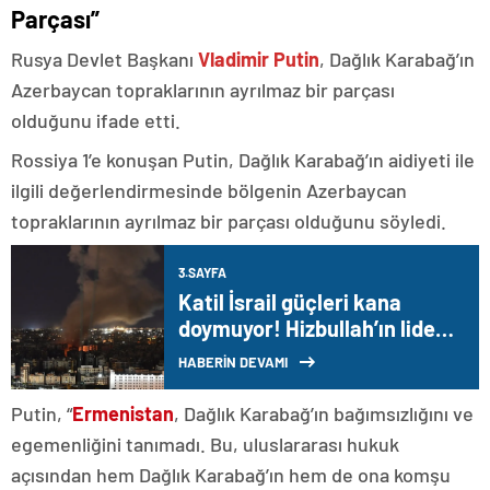
Parçası”
Rusya Devlet Başkanı
Vladimir Putin
, Dağlık Karabağ’ın
Azerbaycan topraklarının ayrılmaz bir parçası
olduğunu ifade etti.
Rossiya 1’e konuşan Putin, Dağlık Karabağ’ın aidiyeti ile
ilgili değerlendirmesinde bölgenin Azerbaycan
topraklarının ayrılmaz bir parçası olduğunu söyledi.
3.SAYFA
Katil İsrail güçleri kana
doymuyor! Hizbullah’ın lider
adayı Safiyüddin hedef alındı
HABERİN DEVAMI
Putin, “
Ermenistan
, Dağlık Karabağ’ın bağımsızlığını ve
egemenliğini tanımadı. Bu, uluslararası hukuk
açısından hem Dağlık Karabağ’ın hem de ona komşu