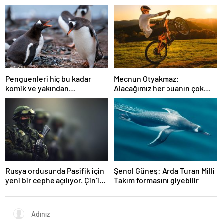
burada…
Penguenleri hiç bu kadar
Mecnun Otyakmaz:
komik ve yakından
Alacağımız her puanın çok
görmemiştiniz
önemi var
Rusya ordusunda Pasifik için
Şenol Güneş: Arda Turan Milli
yeni bir cephe açılıyor. Çin’in
Takım formasını giyebilir
ilk tepkisi!