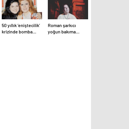
50 yıllık ‘eniştecilik’
Roman şarkıcı
krizinde bomba
yoğun bakıma
itiraf! Neşe
alınmıştı! Balık
Karaböcek’in
Ayhan’ın kızından
kardeşi Gülden
endişelendiren
Karaböcek
paylaşım!
açıklamalarıyla
ağızları açık bıraktı:
“Ablam bu evliliğe
mecbur etti”