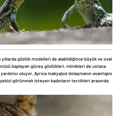
 yıllarda gözlük modelleri de alabildiğince büyük ve oval
zünüzü kaplayan güneş gözlükleri, mimikleri de ustaca
 yardımcı oluyor. Ayrıca makyajsız dolaşmanın avantajını
 çekici görünmek isteyen kadınların tercihleri arasında