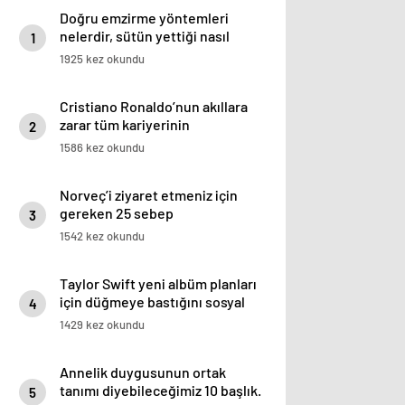
Doğru emzirme yöntemleri
nelerdir, sütün yettiği nasıl
1
anlaşılır?
1925 kez okundu
Cristiano Ronaldo’nun akıllara
zarar tüm kariyerinin
2
istatistiğini çıkardık !
1586 kez okundu
Norveç’i ziyaret etmeniz için
gereken 25 sebep
3
1542 kez okundu
Taylor Swift yeni albüm planları
için düğmeye bastığını sosyal
4
medyadan duyurdu!
1429 kez okundu
Annelik duygusunun ortak
tanımı diyebileceğimiz 10 başlık.
5