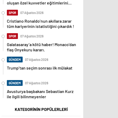
oluşan özel kuvvetler eğitimlerini
başlattı.
SPOR
07 Ağustos 2026
Cristiano Ronaldo’nun akıllara zarar
tüm kariyerinin istatistiğini çıkardık !
SPOR
07 Ağustos 2026
Galatasaray’a kötü haber! Monaco’dan
flaş Onyekuru kararı.
GÜNDEM
07 Ağustos 2026
Trump’tan seçim sonrası ilk mülakat
GÜNDEM
07 Ağustos 2026
Avusturya başbakanı Sebastian Kurz
ile ilgili bilinmeyenler
KATEGORİNİN POPÜLERLERİ