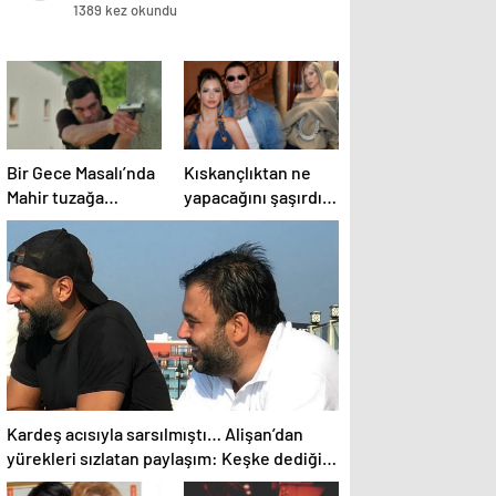
1389 kez okundu
Bir Gece Masalı’nda
Kıskançlıktan ne
Mahir tuzağa
yapacağını şaşırdı!
düşüyor!
Wanda Nara ve
China Suarez
arasında not krizi
patlak verdi!
Kardeş acısıyla sarsılmıştı… Alişan’dan
yürekleri sızlatan paylaşım: Keşke dediğim
çok şey var