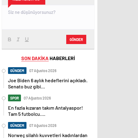
GÖNDER
SON DAKİKA
HABERLERİ
GÜNDEM
07 Ağustos 2026
Joe Biden 6 aylık hedeflerini açıkladı.
Senato buz gibi…
SPOR
07 Ağustos 2026
En fazla kızaran takım Antalyaspor!
Tam 5 futbolcu….
GÜNDEM
07 Ağustos 2026
Norweç silahlı kuvvetleri kadınlardan