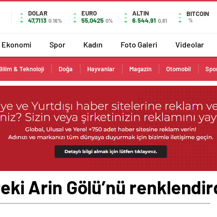
DOLAR
EURO
ALTIN
BITCOIN
47,7113
55,0425
6.544,91
%
0.16%
0%
0,81
Ekonomi
Spor
Kadın
Foto Galeri
Videolar
Bilim & Teknoloji
Doğa
Hayvanlar
Magazin
Otomobil
Spo
teki Arin Gölü’nü renklendir