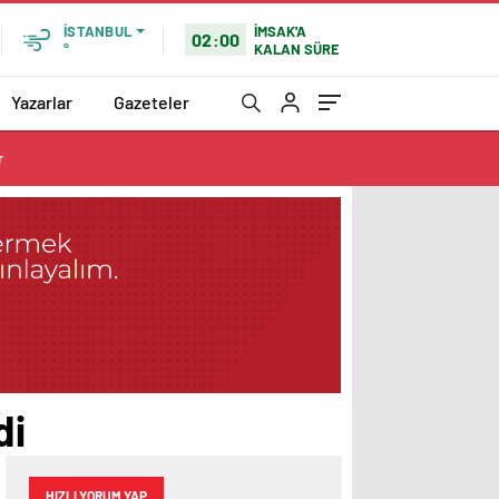
İMSAK'A
İSTANBUL
02:00
KALAN SÜRE
°
Yazarlar
Gazeteler
r
di
HIZLI YORUM YAP