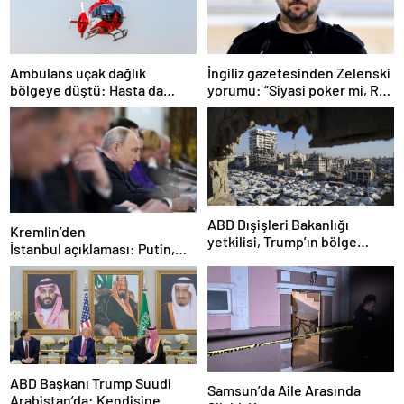
Ambulans uçak dağlık
İngiliz gazetesinden Zelenski
bölgeye düştü: Hasta da
yorumu: “Siyasi poker mi, Rus
doktor da öldü
ruleti mi?”
ABD Dışişleri Bakanlığı
Kremlin’den
yetkilisi, Trump’ın bölge
İstanbul açıklaması: Putin,
ziyaretinde Gazze’de
zirveye katılacak mı?
ateşkesin gündemde
olacağını söyledi
ABD Başkanı Trump Suudi
Samsun’da Aile Arasında
Arabistan’da: Kendisine