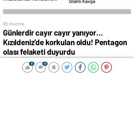
Silahlı Kavga
ikram edilen kahveyi içmedi
99 okunma
Günlerdir cayır cayır yanıyor…
Kızıldeniz’de korkulan oldu! Pentagon
olası felaketi duyurdu
28 Ağustos 2024 13:01
ABONE OL
News
0
0
0
0
0
0