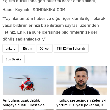
Eğitim Kurulu’nda görüşülerek karar altına alındı.
Haber Kaynak : SONDAKIKA.COM
“Yayınlanan tüm haber ve diğer içerikler ile ilgili olarak
yasal bildirimlerinizi bize iletişim sayfası üzerinden
iletiniz. En kısa süre içerisinde bildirimlerinize geri
dönüş sağlanılacaktır.”
ankara
Eğitim
Güncel
Milli Eğitim Bakanlığı
Son Dakika
Ambulans uçak dağlık
İngiliz gazetesinden Zelenski
bölgeye düştü: Hasta da
yorumu: “Siyasi poker mi, Rus
doktor da öldü
ruleti mi?”