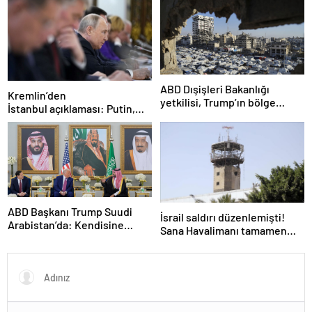
ABD Dışişleri Bakanlığı
Kremlin’den
yetkilisi, Trump’ın bölge
İstanbul açıklaması: Putin,
ziyaretinde Gazze’de
zirveye katılacak mı?
ateşkesin gündemde
olacağını söyledi
ABD Başkanı Trump Suudi
İsrail saldırı düzenlemişti!
Arabistan’da: Kendisine
Sana Havalimanı tamamen
ikram edilen kahveyi içmedi
hizmet dışı kaldı