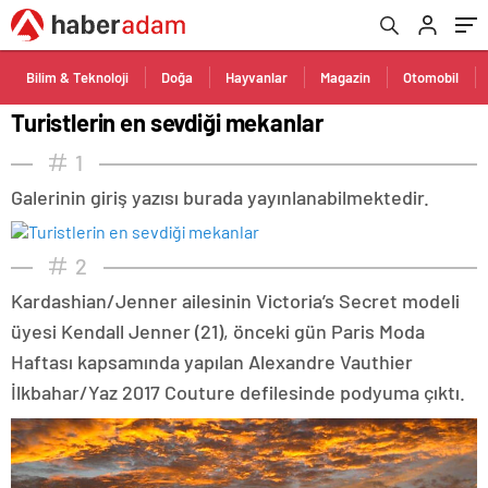
Bilim & Teknoloji
Doğa
Hayvanlar
Magazin
Otomobil
Turistlerin en sevdiği mekanlar
1
Galerinin giriş yazısı burada yayınlanabilmektedir.
2
Kardashian/Jenner ailesinin Victoria’s Secret modeli
üyesi Kendall Jenner (21), önceki gün Paris Moda
Haftası kapsamında yapılan Alexandre Vauthier
İlkbahar/Yaz 2017 Couture defilesinde podyuma çıktı.