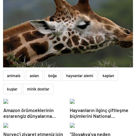
animals
aslan
boğa
hayvanlar alemi
kaplan
kuşlar
minik dostlar
Amazon örümceklerinin
Hayvanların ilginç çiftleşme
esrarengiz dünyalarına
biçimlerini National
gitmeye hazır olun.
Geographic görüntüledi.
Norveç’i ziyaret etmeniz için
“Slovakya’ya neden