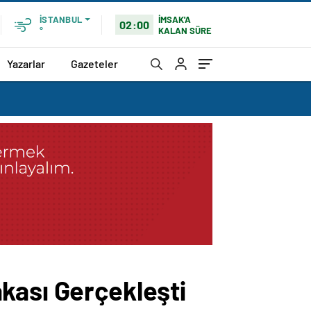
İMSAK'A
İSTANBUL
02:00
KALAN SÜRE
°
Yazarlar
Gazeteler
kası Gerçekleşti