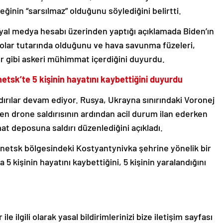
ğinin “sarsılmaz” olduğunu söylediğini belirtti.
al medya hesabı üzerinden yaptığı açıklamada Biden’ın
dolar tutarında olduğunu ve hava savunma füzeleri,
ler gibi askeri mühimmat içerdiğini duyurdu.
tsk’te 5 kişinin hayatını kaybettiğini duyurdu
ldırılar devam ediyor. Rusya, Ukrayna sınırındaki Voronej
en drone saldırısının ardından acil durum ilan ederken
 deposuna saldırı düzenlediğini açıkladı.
Donetsk bölgesindeki Kostyantynivka şehrine yönelik bir
 5 kişinin hayatını kaybettiğini, 5 kişinin yaralandığını
le ilgili olarak yasal bildirimlerinizi bize iletişim sayfası