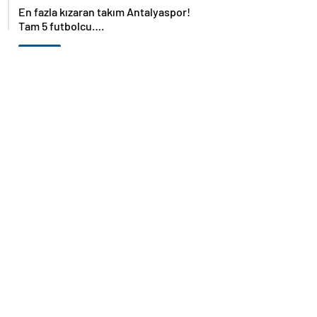
En fazla kızaran takım Antalyaspor!
Tam 5 futbolcu….
GÜNDEM
07 Ağustos 2026
Norweç silahlı kuvvetleri kadınlardan
oluşan özel kuvvetler eğitimlerini
başlattı.
SPOR
07 Ağustos 2026
Cristiano Ronaldo’nun akıllara zarar
tüm kariyerinin istatistiğini çıkardık !
SPOR
07 Ağustos 2026
Galatasaray’a kötü haber! Monaco’dan
flaş Onyekuru kararı.
GÜNDEM
07 Ağustos 2026
Trump’tan seçim sonrası ilk mülakat
GÜNDEM
07 Ağustos 2026