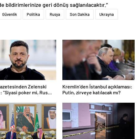
de bildirimlerinize geri dönüş sağlanılacaktır.”
Güvenlik
Politika
Rusya
Son Dakika
Ukrayna
 gazetesinden Zelenski
Kremlin’den İstanbul açıklaması:
 “Siyasi poker mi, Rus
Putin, zirveye katılacak mı?
i?”