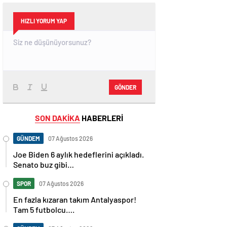
HIZLI YORUM YAP
GÖNDER
SON DAKİKA
HABERLERİ
GÜNDEM
07 Ağustos 2026
Joe Biden 6 aylık hedeflerini açıkladı.
Senato buz gibi…
SPOR
07 Ağustos 2026
En fazla kızaran takım Antalyaspor!
Tam 5 futbolcu….