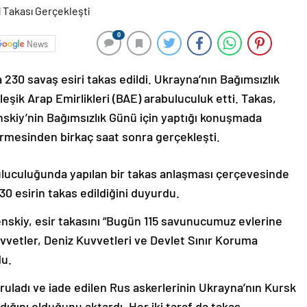
0
News
230 savaş esiri takas edildi. Ukrayna’nın Bağımsızlık
eşik Arap Emirlikleri (BAE) arabuluculuk etti. Takas,
skiy’nin Bağımsızlık Günü için yaptığı konuşmada
ermesinden birkaç saat sonra gerçekleşti.
buluculuğunda yapılan bir takas anlaşması çerçevesinde
230 esirin takas edildiğini duyurdu.
skiy, esir takasını “Bugün 115 savunucumuz evlerine
uvvetler, Deniz Kuvvetleri ve Devlet Sınır Koruma
du.
uladı ve iade edilen Rus askerlerinin Ukrayna’nın Kursk
ndığını olduğunu aktardı. Her iki taraf da takas