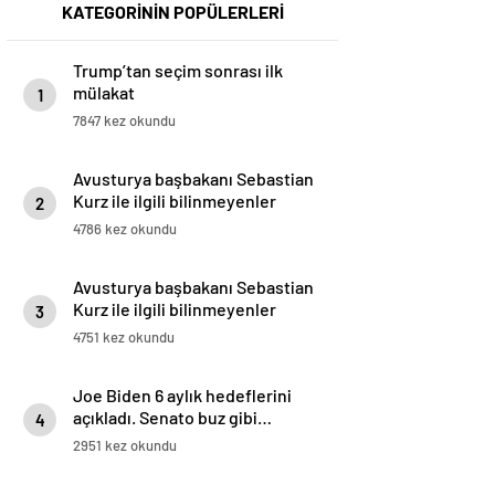
KATEGORİNİN POPÜLERLERİ
Trump’tan seçim sonrası ilk
mülakat
1
7847 kez okundu
Avusturya başbakanı Sebastian
Kurz ile ilgili bilinmeyenler
2
4786 kez okundu
Avusturya başbakanı Sebastian
Kurz ile ilgili bilinmeyenler
3
4751 kez okundu
Joe Biden 6 aylık hedeflerini
açıkladı. Senato buz gibi…
4
2951 kez okundu