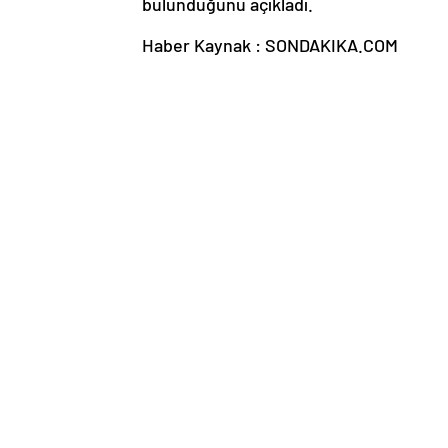
bulunduğunu açıkladı.
Haber Kaynak : SONDAKIKA.COM
“Yayınlanan tüm haber ve diğer içerikler i
üzerinden iletiniz. En kısa süre içerisin
Dünya
Fransa
Gerald Darmanin
Günc
Ambulans uçak dağlık bölgeye
İngiliz
düştü: Hasta da doktor da öldü
yorumu:
ruleti m