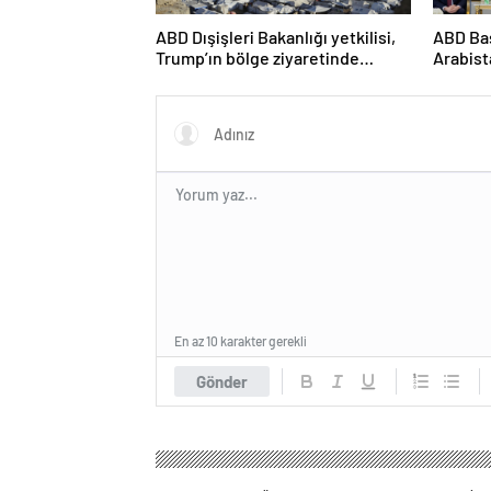
ABD Dışişleri Bakanlığı yetkilisi,
ABD Ba
Trump’ın bölge ziyaretinde
Arabist
Gazze’de ateşkesin gündemde
edilen 
olacağını söyledi
En az 10 karakter gerekli
Gönder