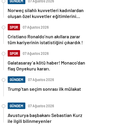
GÜNDEM
07 Ağustos 2026
Norweç silahlı kuvvetleri kadınlardan
oluşan özel kuvvetler eğitimlerini
başlattı.
SPOR
07 Ağustos 2026
Cristiano Ronaldo’nun akıllara zarar
tüm kariyerinin istatistiğini çıkardık !
SPOR
07 Ağustos 2026
Galatasaray’a kötü haber! Monaco’dan
flaş Onyekuru kararı.
GÜNDEM
07 Ağustos 2026
Trump’tan seçim sonrası ilk mülakat
GÜNDEM
07 Ağustos 2026
Avusturya başbakanı Sebastian Kurz
ile ilgili bilinmeyenler