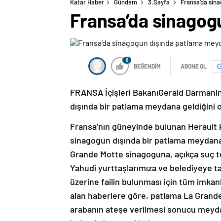
Katar Haber
Gündem
3.Sayfa
Fransa’da sin
Fransa’da sinagog
0
BEĞENDİM
ABONE OL
FRANSA İçişleri BakanıGerald Darmani
dışında bir patlama meydana geldiğini o
Fransa’nın güneyinde bulunan Herault 
sinagogun dışında bir patlama meydana 
Grande Motte sinagoguna, açıkça suç t
Yahudi yurttaşlarımıza ve belediyeye 
üzerine failin bulunması için tüm imkan
alan haberlere göre, patlama La Grand
arabanın ateşe verilmesi sonucu meydan