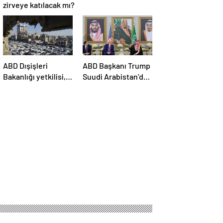
zirveye katılacak mı?
ABD Dışişleri
ABD Başkanı Trump
Bakanlığı yetkilisi,
Suudi Arabistan’da:
Trump’ın bölge
Kendisine ikram
ziyaretinde
edilen kahveyi
Gazze’de ateşkesin
içmedi
gündemde
olacağını söyledi