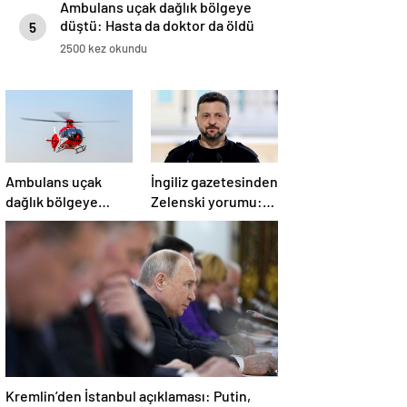
Ambulans uçak dağlık bölgeye
düştü: Hasta da doktor da öldü
5
2500 kez okundu
Ambulans uçak
İngiliz gazetesinden
dağlık bölgeye
Zelenski yorumu:
düştü: Hasta da
“Siyasi poker mi,
doktor da öldü
Rus ruleti mi?”
Kremlin’den İstanbul açıklaması: Putin,