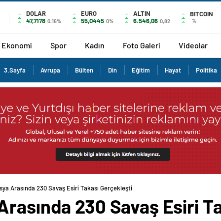
DOLAR
EURO
ALTIN
BITCOIN
47,7178
55,0445
6.546,06
%
0.16%
0%
0,82
Ekonomi
Spor
Kadın
Foto Galeri
Videolar
3.Sayfa
Avrupa
Bülten
Din
Eğitim
Hayat
Politika
ya Arasında 230 Savaş Esiri Takası Gerçekleşti
Arasında 230 Savaş Esiri Ta