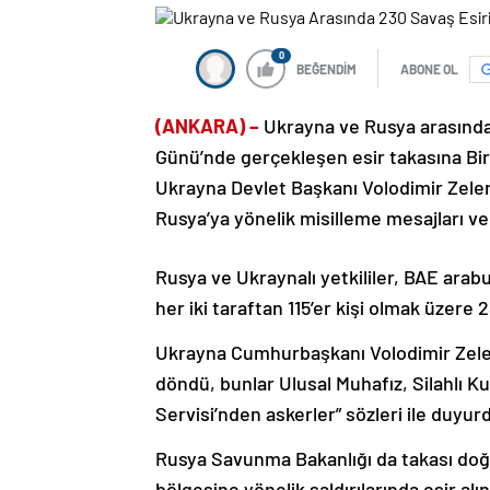
0
BEĞENDİM
ABONE OL
(ANKARA) –
Ukrayna ve Rusya arasında 
Günü’nde gerçekleşen esir takasına Birl
Ukrayna Devlet Başkanı Volodimir Zelen
Rusya’ya yönelik misilleme mesajları v
Rusya ve Ukraynalı yetkililer, BAE ara
her iki taraftan 115’er kişi olmak üzere 
Ukrayna Cumhurbaşkanı Volodimir Zelen
döndü, bunlar Ulusal Muhafız, Silahlı K
Servisi’nden askerler” sözleri ile duyur
Rusya Savunma Bakanlığı da takası doğr
bölgesine yönelik saldırılarında esir alı