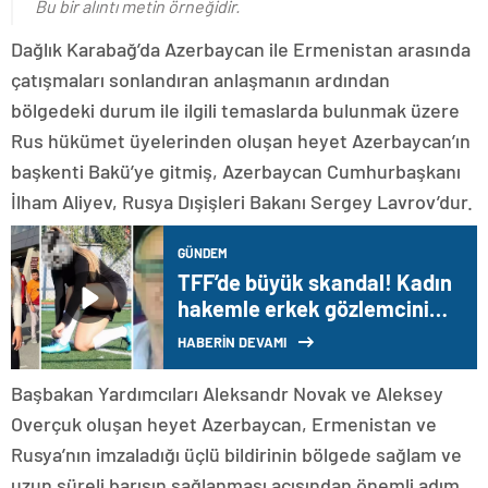
Bu bir alıntı metin örneğidir.
Dağlık Karabağ’da Azerbaycan ile Ermenistan arasında
çatışmaları sonlandıran anlaşmanın ardından
bölgedeki durum ile ilgili temaslarda bulunmak üzere
Rus hükümet üyelerinden oluşan heyet Azerbaycan’ın
başkenti Bakü’ye gitmiş, Azerbaycan Cumhurbaşkanı
İlham Aliyev, Rusya Dışişleri Bakanı Sergey Lavrov’dur.
GÜNDEM
TFF’de büyük skandal! Kadın
hakemle erkek gözlemcinin
cinsel içerikli videosu ortaya
HABERİN DEVAMI
çıktı
Başbakan Yardımcıları Aleksandr Novak ve Aleksey
Overçuk oluşan heyet Azerbaycan, Ermenistan ve
Rusya’nın imzaladığı üçlü bildirinin bölgede sağlam ve
uzun süreli barışın sağlanması açısından önemli adım