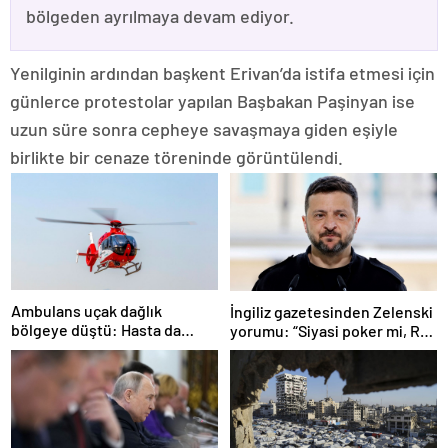
bölgeden ayrılmaya devam ediyor.
Yenilginin ardından başkent Erivan’da istifa etmesi için
günlerce protestolar yapılan Başbakan Paşinyan ise
uzun süre sonra cepheye savaşmaya giden eşiyle
birlikte bir cenaze töreninde görüntülendi.
Ambulans uçak dağlık
İngiliz gazetesinden Zelenski
bölgeye düştü: Hasta da
yorumu: “Siyasi poker mi, Rus
doktor da öldü
ruleti mi?”