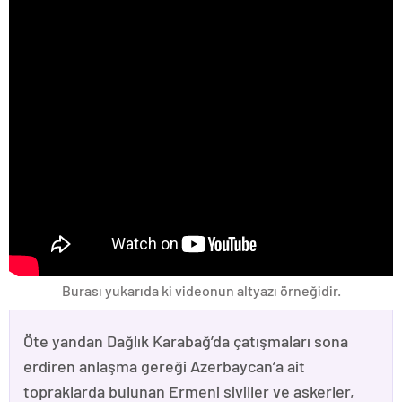
Burası yukarıda ki videonun altyazı örneğidir.
Öte yandan Dağlık Karabağ’da çatışmaları sona
erdiren anlaşma gereği Azerbaycan’a ait
topraklarda bulunan Ermeni siviller ve askerler,