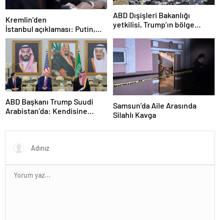
ABD Dışişleri Bakanlığı
Kremlin’den
yetkilisi, Trump’ın bölge
İstanbul açıklaması: Putin,
ziyaretinde Gazze’de
zirveye katılacak mı?
ateşkesin gündemde
olacağını söyledi
ABD Başkanı Trump Suudi
Samsun’da Aile Arasında
Arabistan’da: Kendisine
Silahlı Kavga
ikram edilen kahveyi içmedi