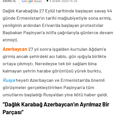
4 Aralık 2020 14:25
ABONE OL
News
Dağlık Karabağ’da 27 Eylül tarihinde başlayan savaş 44
günde Ermenistan’ın tarihi mağlubiyetiyle sona ermiş,
yenilginin ardından Erivan’da başlayan protestolar
Başbakan Paşinyan’a istifa çağrılarıyla günlerce devam
etmişti.
Azerbaycan
27 yıl sonra işgalden kurtulan Ağdam’a
girmiş ancak şehirdeki acı tablo, gün ışığıyla birlikte
ortaya çıkmıştı. Neredeyse tek bir sağlam bina
kalmayan şehrin harabe görüntüsü yürek burktu.
Rusya
heyeti Azerbaycan ve Ermenistan’da önemli
görüşmeler gerçekleştirirken Paşinyan’a tüm
umutlarını başladığı Rusya’dan yine kötü haber geldi.
“Dağlık Karabağ Azerbaycan’ın Ayrılmaz Bir
Parçası”