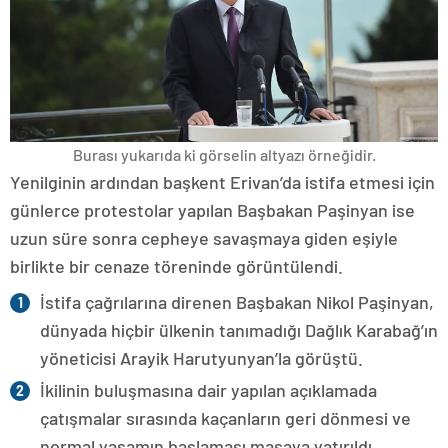
Burası yukarıda ki görselin altyazı örneğidir.
Yenilginin ardından başkent Erivan’da istifa etmesi için
günlerce protestolar yapılan Başbakan Paşinyan ise
uzun süre sonra cepheye savaşmaya giden eşiyle
birlikte bir cenaze töreninde görüntülendi.
İstifa çağrılarına direnen Başbakan Nikol Paşinyan,
dünyada hiçbir ülkenin tanımadığı Dağlık Karabağ’ın
yöneticisi Arayik Harutyunyan’la görüştü.
İkilinin buluşmasına dair yapılan açıklamada
çatışmalar sırasında kaçanların geri dönmesi ve
normal yaşamın başlaması masaya yatırıldı.