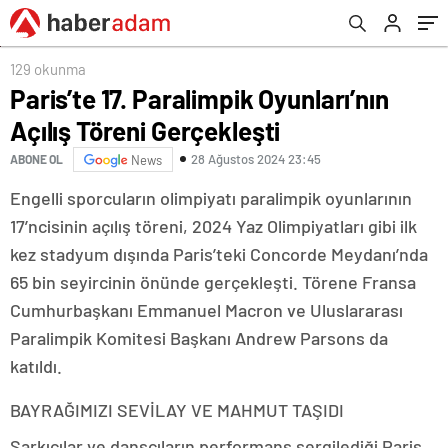
129 okunma
Paris’te 17. Paralimpik Oyunları’nın
Açılış Töreni Gerçekleşti
28 Ağustos 2024 23:45
ABONE OL
News
Engelli sporcuların olimpiyatı paralimpik oyunlarının
17’ncisinin açılış töreni, 2024 Yaz Olimpiyatları gibi ilk
kez stadyum dışında Paris’teki Concorde Meydanı’nda
65 bin seyircinin önünde gerçekleşti. Törene Fransa
Cumhurbaşkanı Emmanuel Macron ve Uluslararası
Paralimpik Komitesi Başkanı Andrew Parsons da
katıldı.
BAYRAĞIMIZI SEVİLAY VE MAHMUT TAŞIDI
Şarkıcılar ve dansçıların performans sergilediği Paris