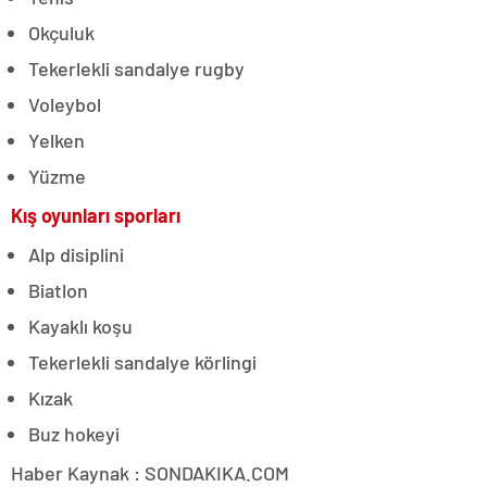
Okçuluk
Tekerlekli sandalye rugby
Voleybol
Yelken
Yüzme
Kış oyunları sporları
Alp disiplini
Biatlon
Kayaklı koşu
Tekerlekli sandalye körlingi
Kızak
Buz hokeyi
Haber Kaynak : SONDAKIKA.COM