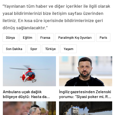
“Yayınlanan tüm haber ve diğer içerikler ile ilgili olarak
yasal bildirimlerinizi bize iletişim sayfası üzerinden
iletiniz. En kısa süre içerisinde bildirimlerinize geri
dönüş sağlanılacaktır.”
Dünya
Eğitim
Fransa
Paralimpik Kış Oyunları
Paris
Son Dakika
Spor
Türkiye
Yaşam
Ambulans uçak dağlık
İngiliz gazetesinden Zelenski
bölgeye düştü: Hasta da
yorumu: “Siyasi poker mi, Rus
doktor da öldü
ruleti mi?”