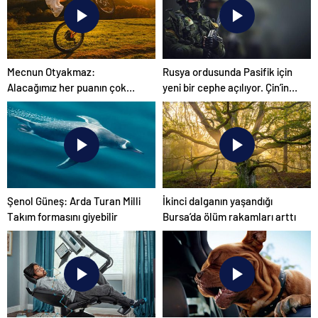
Mecnun Otyakmaz:
Rusya ordusunda Pasifik için
Alacağımız her puanın çok
yeni bir cephe açılıyor. Çin’in
önemi var
ilk tepkisi!
Şenol Güneş: Arda Turan Milli
İkinci dalganın yaşandığı
Takım formasını giyebilir
Bursa’da ölüm rakamları arttı