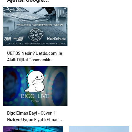
Reklam Ajansı, SEO
Ajansı ve Web
Tasarım Ajansı
UETDS Nedir ? Uetds.com İle
Akıllı Dijital Taşımacılık
Yazılımı
Bigo Elmas Bayi – Güvenli,
Hızlı ve Uygun Fiyatlı Elmas
Satın Almanın Yeni Adresi