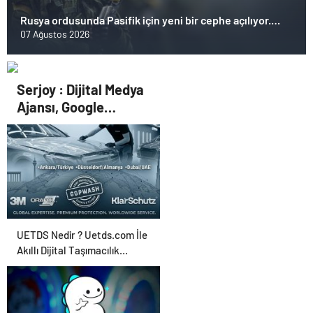
Rusya ordusunda Pasifik için yeni bir cephe açılıyor.
Çin’in ilk tepkisi!
07 Ağustos 2026
Serjoy : Dijital Medya
Ajansı, Google
Reklam Ajansı, SEO
Ajansı ve Web
Tasarım Ajansı
UETDS Nedir ? Uetds.com İle
Akıllı Dijital Taşımacılık
Yazılımı