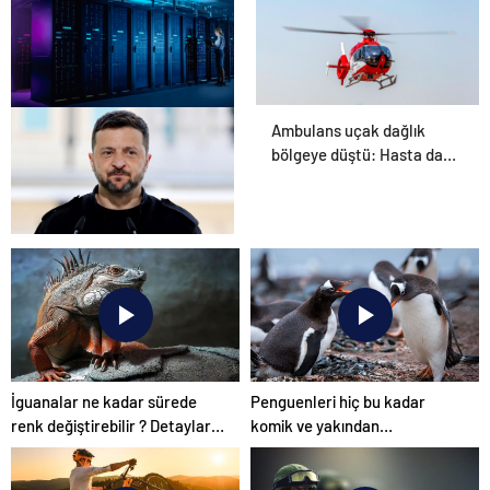
Ambulans uçak dağlık
Datahost İle Güvenilir
bölgeye düştü: Hasta da
Sunucu Hizmetleri
doktor da öldü
İngiliz gazetesinden
Zelenski yorumu: “Siyasi
poker mi, Rus ruleti mi?”
İguanalar ne kadar sürede
Penguenleri hiç bu kadar
renk değiştirebilir ? Detaylar
komik ve yakından
burada…
görmemiştiniz