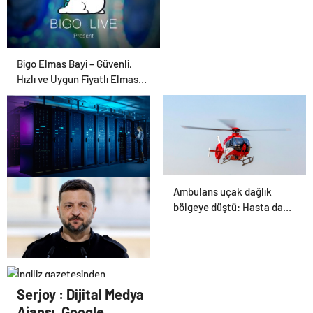
Bigo Elmas Bayi – Güvenli,
Hızlı ve Uygun Fiyatlı Elmas
Satın Almanın Yeni Adresi
Ambulans uçak dağlık
Datahost İle Güvenilir
bölgeye düştü: Hasta da
Sunucu Hizmetleri
doktor da öldü
İngiliz gazetesinden
Zelenski yorumu: “Siyasi
Serjoy : Dijital Medya
poker mi, Rus ruleti mi?”
Ajansı, Google