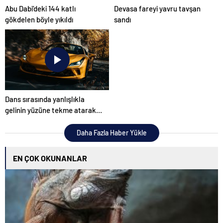
Abu Dabi’deki 144 katlı
Devasa fareyi yavru tavşan
gökdelen böyle yıkıldı
sandı
Dans sırasında yanlışlıkla
gelinin yüzüne tekme atarak
düğünü mahvetti
Daha Fazla Haber Yükle
EN ÇOK OKUNANLAR